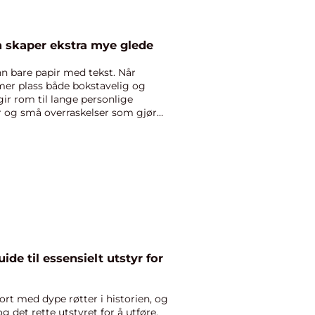
 skaper ekstra mye glede
n bare papir med tekst. Når
 mer plass både bokstavelig og
gir rom til lange personlige
r og små overraskelser som gjør
ide til essensielt utstyr for
rt med dype røtter i historien, og
g det rette utstyret for å utføre.