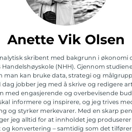
Anette Vik Olsen
 analytisk skribent med bakgrunn i økonomi 
s Handelshøyskole (NHH). Gjennom studiene
an man kan bruke data, strategi og målgrupp
I dag jobber jeg med å skrive og redigere a
on med engasjerende og overbevisende budsk
kal informere og inspirere, og jeg trives me
ling og styrker merkevarer. Med en skarp pen
er jeg alltid for at innholdet jeg produserer
 og konvertering – samtidig som det tilfører 