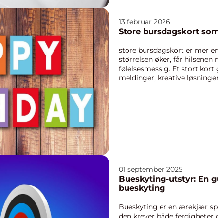
13 februar 2026
Store bursdagskort som
store bursdagskort er mer en
størrelsen øker, får hilsenen
følelsesmessig. Et stort kort 
meldinger, kreative løsninge
bursdagen mer m...
01 september 2025
Bueskyting-utstyr: En gu
bueskyting
Bueskyting er en ærekjær spo
den krever både ferdigheter o