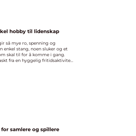
skel hobby til lidenskap
 gir så mye ro, spenning og
n enkel stang, noen sluker og et
om skal til for å komme i gang.
kt fra en hyggelig fritidsaktivitet
or samlere og spillere