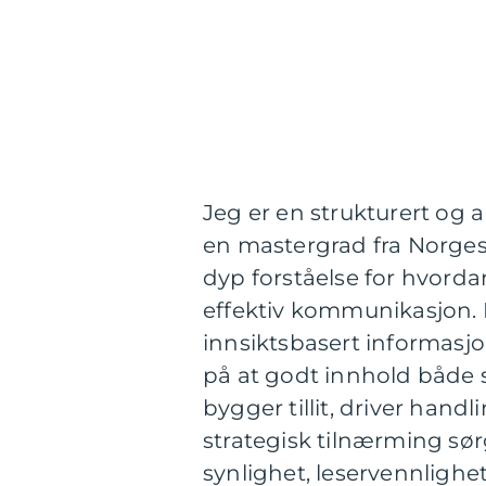
Jeg er en strukturert og
en mastergrad fra Norge
dyp forståelse for hvord
effektiv kommunikasjon. 
innsiktsbasert informasj
på at godt innhold både s
bygger tillit, driver hand
strategisk tilnærming sørg
synlighet, leservennlighet