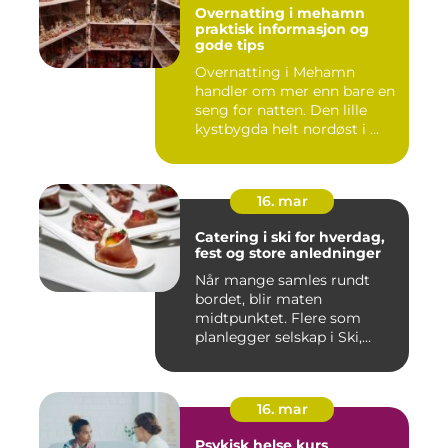
Overnatting i mehamn
praktisk informasjon og
gode tips
Overnatting i Mehamn
handler om mer enn bare en
seng for natten. Den lille
kystbygda helt nordøst i ...
16. mar
Catering i ski for hverdag,
fest og store anledninger
Når mange samles rundt
bordet, blir maten
midtpunktet. Flere som
planlegger selskap i Ski,
opplever ...
16. mar
Psykisk helse kurs