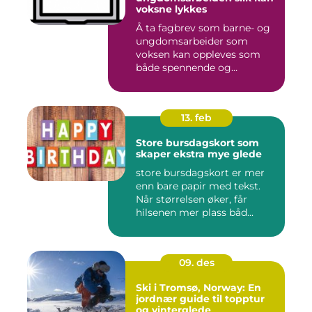
voksne lykkes
Å ta fagbrev som barne- og
ungdomsarbeider som
voksen kan oppleves som
både spennende og
krevende. M...
13. feb
Store bursdagskort som
skaper ekstra mye glede
store bursdagskort er mer
enn bare papir med tekst.
Når størrelsen øker, får
hilsenen mer plass båd...
09. des
Ski i Tromsø, Norway: En
jordnær guide til topptur
og vinterglede