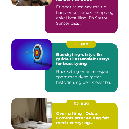
Et godt takeaway-måltid
handler om smak, tempo og
enkel bestilling. På Sartor
Senter p&a...
01. sep
Bueskyting-utstyr: En
guide til essensielt utstyr
for bueskyting
Bueskyting er en ærekjær
sport med dype røtter i
historien, og den krever bå...
03. aug
Overnatting i Odda:
Komfort etter en dag fylt
med eventyr og
utforskning