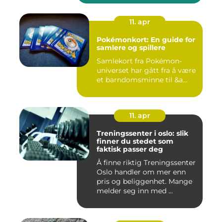
11. apr
Pokémonkort: En guide for
samlere og spillere
Samlekort fra Pokémon-
universet har gått fra å være
et barndomsminne til &a...
11. apr
Treningssenter i oslo: slik
finner du stedet som
faktisk passer deg
Å finne riktig Treningssenter
Oslo handler om mer enn
pris og beliggenhet. Mange
melder seg inn med ...