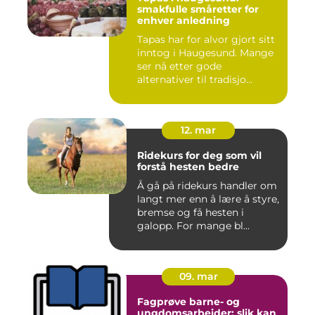
smakfulle småretter for
enhver anledning
Tapas har for alvor gjort sitt
inntog i Haugesund. Mange
ser nå etter gode
alternativer til tradisjo...
12. mar
Ridekurs for deg som vil
forstå hesten bedre
Å gå på ridekurs handler om
langt mer enn å lære å styre,
bremse og få hesten i
galopp. For mange bl...
09. mar
Fagprøve barne- og
ungdomsarbeider: slik kan