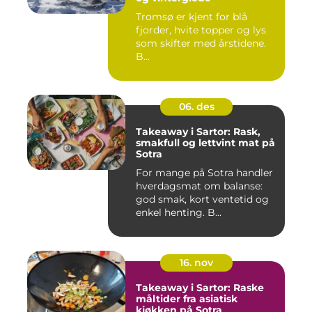
Tromsø er kjent for blå
fjorder, hvite topper og lys
som skifter med årstidene.
B...
06. des
Takeaway i Sartor: Rask,
smakfull og lettvint mat på
Sotra
For mange på Sotra handler
hverdagsmat om balanse:
god smak, kort ventetid og
enkel henting. B...
16. nov
Takeaway i Sartor: Raske
måltider fra asiatisk
kjøkken på Sotra