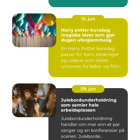
10. jun
Harry potter bursdag:
magiske ideer som gjør
dagen uforglemmelig
En Harry Potter bursdag
passer for barn, tenåringer
og voksne som elsker
universet fra bøker og film...
09. jun
Julebordunderholdning
som samler hele
arbeidsplassen
Julebordunderholdning
handler om mer enn et par
sanger og en konferansier på
scenen. Juleborde...