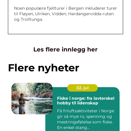
Noen populære fjellturer i Bergen inkluderer turer
til Fløyen, Ulriken, Vidden, Hardangervidda-ruten
og Trolltunga.
Les flere innlegg her
Flere nyheter
02. jul
Fiske i norge: fra lavterskel
hobby til lidenskap
Få friluftsaktiviteter i Norge
gir så mye ro, spenning og
mestringsfølelse som fiske.
En enkel stang...