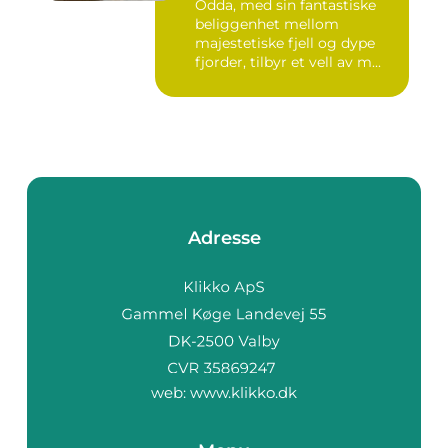
Odda, med sin fantastiske
beliggenhet mellom
majestetiske fjell og dype
fjorder, tilbyr et vell av m...
Adresse
web:
www.klikko.dk