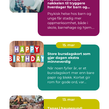
nøkkelen til tryggere
hverdager for barn og
unge
Psykisk helse hos barn og
unge får stadig mer
oppmerksomhet, både i
skole, barnehage og hjem.
Flere ...
15. mar
Store bursdagskort som
gjør dagen ekstra
minneverdig
Når noen fyller år, er et
bursdagskort mer enn bare
papir og blekk. Kortet gir
rom for gode ord, var...
13. mar
Tapas i haugesund: