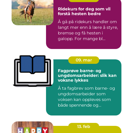
Ridekurs for deg som vil
forstå hesten bedre
Å gå på ridekurs handler om
langt mer enn å lære å styre,
bremse og få hesten i
galopp. For mange bl...
09. mar
Fagprøve barne- og
ungdomsarbeider: slik kan
voksne lykkes
Å ta fagbrev som barne- og
ungdomsarbeider som
voksen kan oppleves som
både spennende og
krevende. M...
13. feb