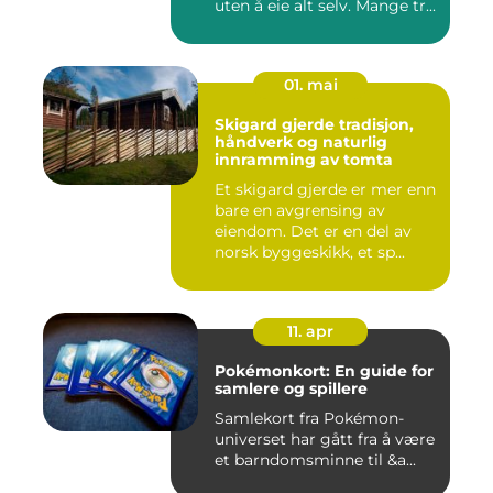
uten å eie alt selv. Mange tr...
01. mai
Skigard gjerde tradisjon,
håndverk og naturlig
innramming av tomta
Et skigard gjerde er mer enn
bare en avgrensing av
eiendom. Det er en del av
norsk byggeskikk, et sp...
11. apr
Pokémonkort: En guide for
samlere og spillere
Samlekort fra Pokémon-
universet har gått fra å være
et barndomsminne til &a...