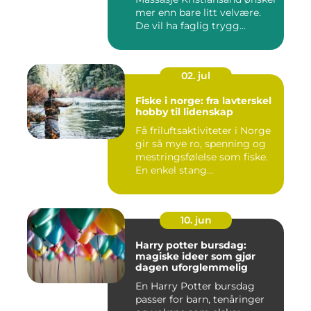
mer enn bare litt velvære.
De vil ha faglig trygg...
02. jul
Fiske i norge: fra lavterskel
hobby til lidenskap
Få friluftsaktiviteter i Norge
gir så mye ro, spenning og
mestringsfølelse som fiske.
En enkel stang...
10. jun
Harry potter bursdag:
magiske ideer som gjør
dagen uforglemmelig
En Harry Potter bursdag
passer for barn, tenåringer