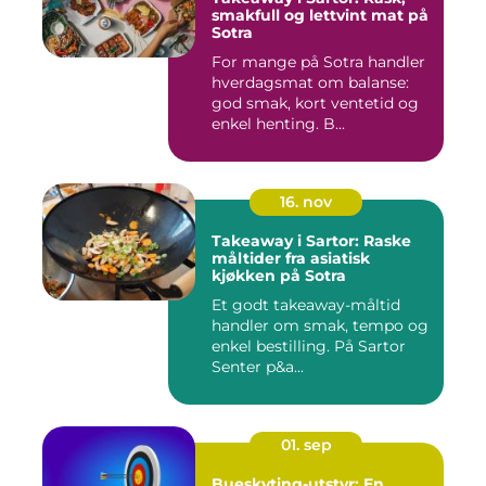
smakfull og lettvint mat på
Sotra
For mange på Sotra handler
hverdagsmat om balanse:
god smak, kort ventetid og
enkel henting. B...
16. nov
Takeaway i Sartor: Raske
måltider fra asiatisk
kjøkken på Sotra
Et godt takeaway-måltid
handler om smak, tempo og
enkel bestilling. På Sartor
Senter p&a...
01. sep
Bueskyting-utstyr: En