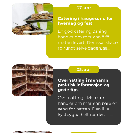
07. apr
Catering i haugesund for
hverdag og fest
En god cateringløsning
handler om mer enn å få
maten levert. Den skal skape
ro rundt selve dagen, sa...
03. apr
Overnatting i mehamn
praktisk informasjon og
gode tips
Overnatting i Mehamn
handler om mer enn bare en
seng for natten. Den lille
kystbygda helt nordøst i ...