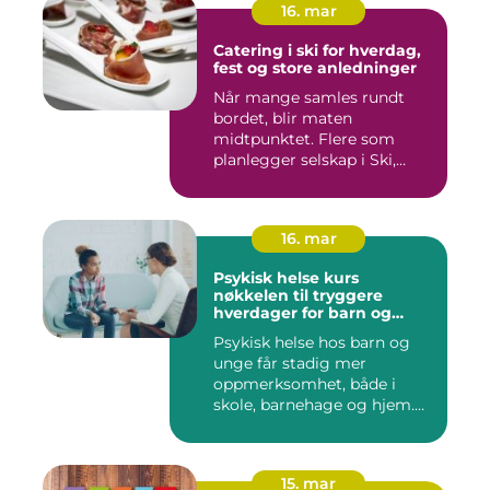
16. mar
Catering i ski for hverdag,
fest og store anledninger
Når mange samles rundt
bordet, blir maten
midtpunktet. Flere som
planlegger selskap i Ski,
opplever ...
16. mar
Psykisk helse kurs
nøkkelen til tryggere
hverdager for barn og
unge
Psykisk helse hos barn og
unge får stadig mer
oppmerksomhet, både i
skole, barnehage og hjem.
Flere ...
15. mar