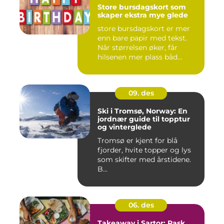
Store bursdagskort som
skaper ekstra mye glede
store bursdagskort er mer
enn bare papir med tekst.
Når størrelsen øker, får
hilsenen mer plass båd...
09. des
Ski i Tromsø, Norway: En
jordnær guide til topptur
og vinterglede
Tromsø er kjent for blå
fjorder, hvite topper og lys
som skifter med årstidene.
B...
06. des
Takeaway i Sartor: Rask,