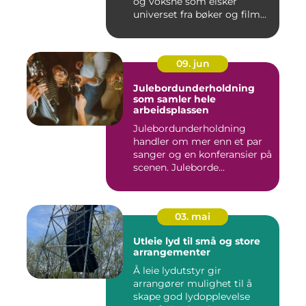
og voksne som elsker
universet fra bøker og film...
09. jun
Julebordunderholdning
som samler hele
arbeidsplassen
Julebordunderholdning
handler om mer enn et par
sanger og en konferansier på
scenen. Juleborde...
03. mai
Utleie lyd til små og store
arrangementer
Å leie lydutstyr gir
arrangører mulighet til å
skape god lydopplevelse