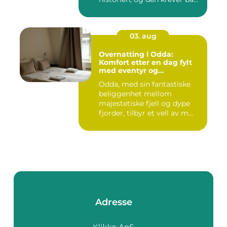
03. aug
Overnatting i Odda:
Komfort etter en dag fylt
med eventyr og
utforskning
Odda, med sin fantastiske
beliggenhet mellom
majestetiske fjell og dype
fjorder, tilbyr et vell av m...
Adresse