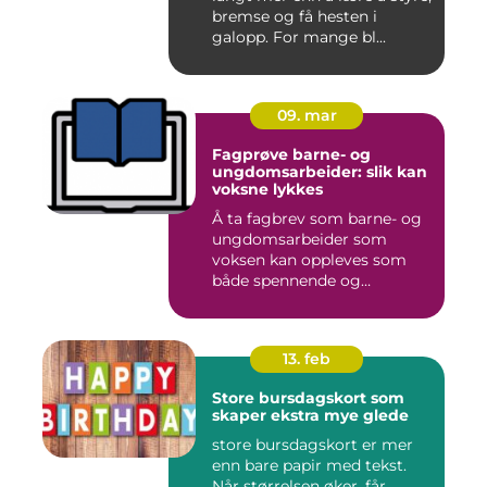
bremse og få hesten i
galopp. For mange bl...
09. mar
Fagprøve barne- og
ungdomsarbeider: slik kan
voksne lykkes
Å ta fagbrev som barne- og
ungdomsarbeider som
voksen kan oppleves som
både spennende og
krevende. M...
13. feb
Store bursdagskort som
skaper ekstra mye glede
store bursdagskort er mer
enn bare papir med tekst.
Når størrelsen øker, får