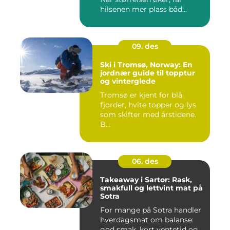
hilsenen mer plass båd...
09. des
Ski i Tromsø, Norway: En
jordnær guide til topptur
og vinterglede
Tromsø er kjent for blå
fjorder, hvite topper og lys
som skifter med årstidene.
B...
06. des
Takeaway i Sartor: Rask,
smakfull og lettvint mat på
Sotra
For mange på Sotra handler
hverdagsmat om balanse:
god smak, kort ventetid og