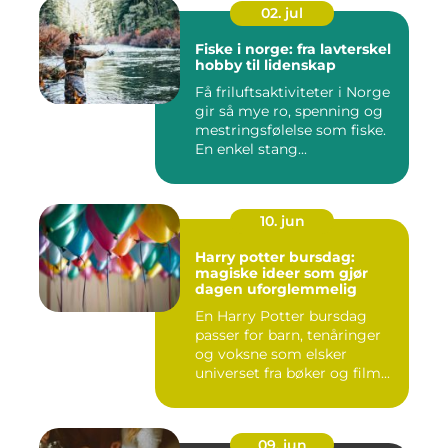
02. jul
Fiske i norge: fra lavterskel
hobby til lidenskap
Få friluftsaktiviteter i Norge
gir så mye ro, spenning og
mestringsfølelse som fiske.
En enkel stang...
10. jun
Harry potter bursdag:
magiske ideer som gjør
dagen uforglemmelig
En Harry Potter bursdag
passer for barn, tenåringer
og voksne som elsker
universet fra bøker og film...
09. jun