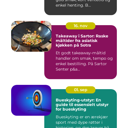
enkel henting. B...
16. nov
Takeaway i Sartor: Raske
måltider fra asiatisk
kjøkken på Sotra
Et godt takeaway-måltid
handler om smak, tempo og
enkel bestilling. På Sartor
Senter p&a...
01. sep
Bueskyting-utstyr: En
guide til essensielt utstyr
for bueskyting
Bueskyting er en ærekjær
sport med dype røtter i
historien, og den krever bå...