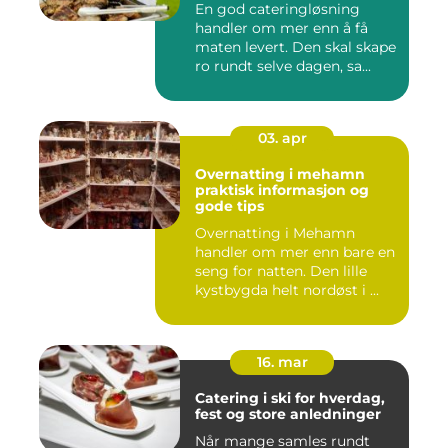
En god cateringløsning
handler om mer enn å få
maten levert. Den skal skape
ro rundt selve dagen, sa...
03. apr
Overnatting i mehamn
praktisk informasjon og
gode tips
Overnatting i Mehamn
handler om mer enn bare en
seng for natten. Den lille
kystbygda helt nordøst i ...
16. mar
Catering i ski for hverdag,
fest og store anledninger
Når mange samles rundt