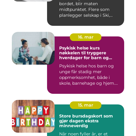
bordet, blir maten
midtpunktet. Flere som
planlegger selskap i Ski,
opplever ...
16. mar
Psykisk helse kurs
nøkkelen til tryggere
hverdager for barn og
unge
Psykisk helse hos barn og
unge får stadig mer
oppmerksomhet, både i
skole, barnehage og hjem.
Flere ...
15. mar
Store bursdagskort som
gjør dagen ekstra
minneverdig
Når noen fyller år, er et