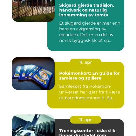
Skigard gjerde tradisjon,
håndverk og naturlig
innramming av tomta
Et skigard gjerde er mer enn
bare en avgrensing av
eiendom. Det er en del av
norsk byggeskikk, et sp...
11. apr
Pokémonkort: En guide for
samlere og spillere
Samlekort fra Pokémon-
universet har gått fra å være
et barndomsminne til &a...
11. apr
Treningssenter i oslo: slik
finner du stedet som