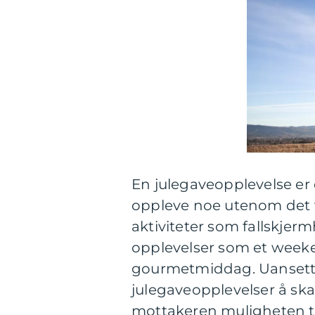
En julegaveopplevelse er
oppleve noe utenom det va
aktiviteter som fallskjerm
opplevelser som et weeke
gourmetmiddag. Uansett 
julegaveopplevelser å sk
mottakeren muligheten til