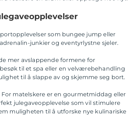
ulegaveopplevelser
sportopplevelser som bungee jump eller
g adrenalin-junkier og eventyrlystne sjeler.
v de mer avslappende formene for
 besøk til et spa eller en velværebehandling
lighet til å slappe av og skjemme seg bort.
r: For matelskere er en gourmetmiddag eller
fekt julegaveopplevelse som vil stimulere
m muligheten til å utforske nye kulinariske