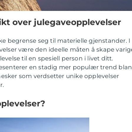
kt over julegaveopplevelser
ke begrense seg til materielle gjenstander. I
velser være den ideelle måten å skape varig
else til en spesiell person i livet ditt.
esenterer en stadig mer populær trend blan
esker som verdsetter unike opplevelser
r.
plevelser?