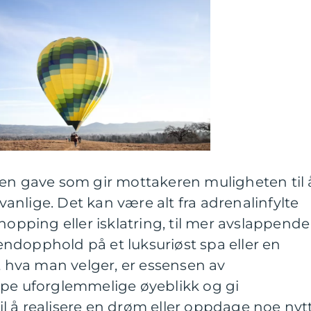
 en gave som gir mottakeren muligheten til 
nlige. Det kan være alt fra adrenalinfylte
hopping eller isklatring, til mer avslappende
ndopphold på et luksuriøst spa eller en
hva man velger, er essensen av
ape uforglemmelige øyeblikk og gi
 å realisere en drøm eller oppdage noe nytt