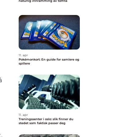
naturlig innramming av tomta
11. apr
Pokémonkort: En guide for samlere og
spillere
å
11. apr
Treningssenter i oslo: slik finner du
stedet som faktisk passer deg
.