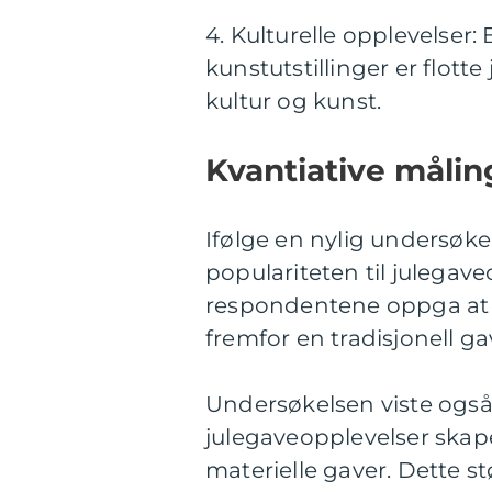
4. Kulturelle opplevelser: B
kunstutstillinger er flott
kultur og kunst.
Kvantiative måli
Ifølge en nylig undersøkel
populariteten til julegave
respondentene oppga at d
fremfor en tradisjonell ga
Undersøkelsen viste også
julegaveopplevelser ska
materielle gaver. Dette st