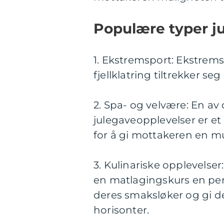
Populære typer j
1. Ekstremsport: Ekstrem
fjellklatring tiltrekker se
2. Spa- og velvære: En a
julegaveopplevelser er et
for å gi mottakeren en mu
3. Kulinariske opplevelse
en matlagingskurs en per
deres smaksløker og gi de
horisonter.