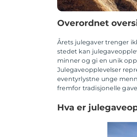
Overordnet oversi
Årets julegaver trenger ik
stedet kan julegaveopple
minner og gi en unik opplev
Julegaveopplevelser repr
eventyrlystne unge menn
fremfor tradisjonelle gave
Hva er julegaveop