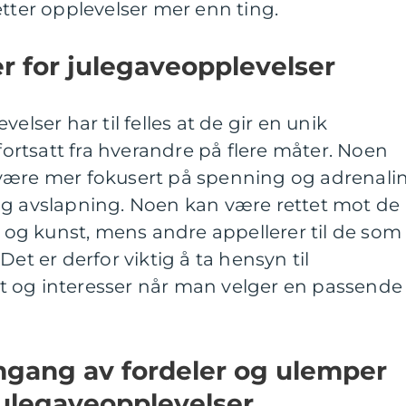
etter opplevelser mer enn ting.
er for julegaveopplevelser
elser har til felles at de gir en unik
 fortsatt fra hverandre på flere måter. Noen
være mer fokusert på spenning og adrenalin
og avslapning. Noen kan være rettet mot de
ur og kunst, mens andre appellerer til de som
Det er derfor viktig å ta hensyn til
 og interesser når man velger en passende
mgang av fordeler og ulemper
julegaveopplevelser