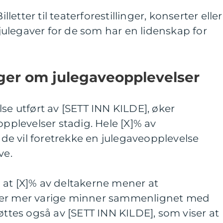
illetter til teaterforestillinger, konserter eller
e julegaver for de som har en lidenskap for
nger om julegaveopplevelser
se utført av [SETT INN KILDE], øker
opplevelser stadig. Hele [X]% av
e vil foretrekke en julegaveopplevelse
ve.
 at [X]% av deltakerne mener at
per mer varige minner sammenlignet med
øttes også av [SETT INN KILDE], som viser at