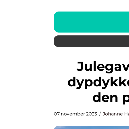
Julegaveopplevelser: En
dypdykke
den 
07 november 2023
Johanne H