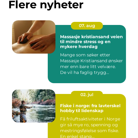
Flere nyheter
07. aug
Massasje kristiansand veien
til mindre stress og en
mykere hverdag
Mange som søker etter
Massasje Kristiansand ønsker
mer enn bare litt velvære.
De vil ha faglig trygg...
02. jul
Fiske i norge: fra lavterskel
hobby til lidenskap
Få friluftsaktiviteter i Norge
gir så mye ro, spenning og
mestringsfølelse som fiske.
En enkel stang...