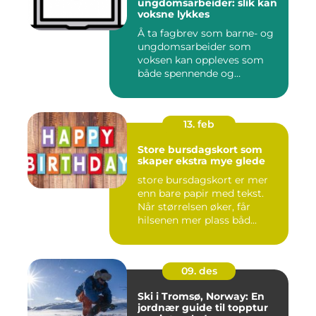
ungdomsarbeider: slik kan
voksne lykkes
Å ta fagbrev som barne- og
ungdomsarbeider som
voksen kan oppleves som
både spennende og
krevende. M...
13. feb
Store bursdagskort som
skaper ekstra mye glede
store bursdagskort er mer
enn bare papir med tekst.
Når størrelsen øker, får
hilsenen mer plass båd...
09. des
Ski i Tromsø, Norway: En
jordnær guide til topptur