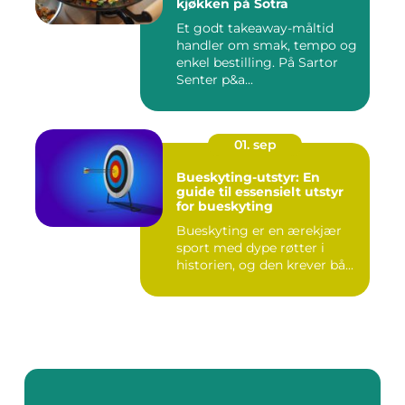
kjøkken på Sotra
Et godt takeaway-måltid
handler om smak, tempo og
enkel bestilling. På Sartor
Senter p&a...
01. sep
Bueskyting-utstyr: En
guide til essensielt utstyr
for bueskyting
Bueskyting er en ærekjær
sport med dype røtter i
historien, og den krever bå...