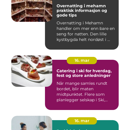
Overnatting i mehamn
praktisk informasjon og
gode tips
Overnatting i Mehamn
handler om mer enn bare en
seng for natten. Den lille
kystbygda helt nordøst i ...
16. mar
Catering i ski for hverdag,
fest og store anledninger
Når mange samles rundt
bordet, blir maten
midtpunktet. Flere som
planlegger selskap i Ski,
opplever ...
16. mar