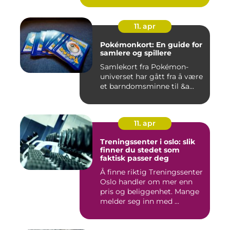
11. apr
Pokémonkort: En guide for
samlere og spillere
Samlekort fra Pokémon-
universet har gått fra å være
et barndomsminne til &a...
11. apr
Treningssenter i oslo: slik
finner du stedet som
faktisk passer deg
Å finne riktig Treningssenter
Oslo handler om mer enn
pris og beliggenhet. Mange
melder seg inn med ...