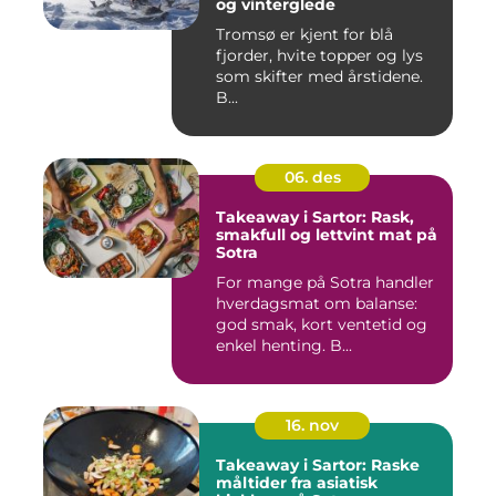
og vinterglede
Tromsø er kjent for blå
fjorder, hvite topper og lys
som skifter med årstidene.
B...
06. des
Takeaway i Sartor: Rask,
smakfull og lettvint mat på
Sotra
For mange på Sotra handler
hverdagsmat om balanse:
god smak, kort ventetid og
enkel henting. B...
16. nov
Takeaway i Sartor: Raske
måltider fra asiatisk