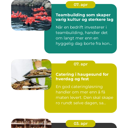
07. apr
Teambuilding som skaper
varig kultur og sterkere lag
Når en bedrift investerer i
teambuilding, handler det
om langt mer enn en
hyggelig dag borte fra kon...
07. apr
Catering i haugesund for
hverdag og fest
En god cateringløsning
handler om mer enn å få
maten levert. Den skal skape
ro rundt selve dagen, sa...
03. apr