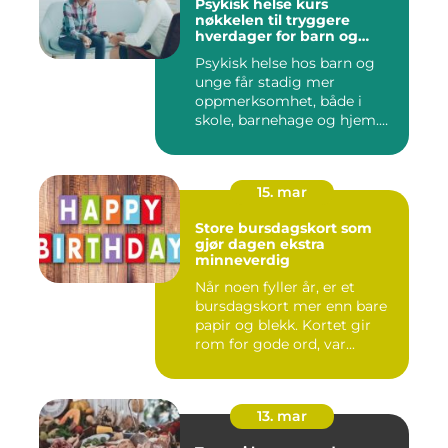
Psykisk helse kurs
nøkkelen til tryggere
hverdager for barn og
unge
Psykisk helse hos barn og
unge får stadig mer
oppmerksomhet, både i
skole, barnehage og hjem.
Flere ...
15. mar
Store bursdagskort som
gjør dagen ekstra
minneverdig
Når noen fyller år, er et
bursdagskort mer enn bare
papir og blekk. Kortet gir
rom for gode ord, var...
13. mar