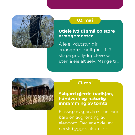
03. mai
Utleie lyd til små og store
arrangementer
Å leie lydutstyr gir
arrangører mulighet til å
skape god lydopplevelse
uten å eie alt selv. Mange tr...
01. mai
Skigard gjerde tradisjon,
håndverk og naturlig
innramming av tomta
Et skigard gjerde er mer enn
bare en avgrensing av
eiendom. Det er en del av
norsk byggeskikk, et sp...