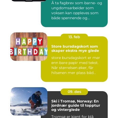
Å ta fagbrev som barne- og
ungdomsarbeider som
voksen kan oppleves som
både spennende og
krevende. M...
13. feb
Store bursdagskort som
skaper ekstra mye glede
store bursdagskort er mer
enn bare papir med tekst.
Når størrelsen øker, får
hilsenen mer plass båd...
09. des
Ski i Tromsø, Norway: En
jordnær guide til topptur
og vinterglede
Tromsø er kjent for blå