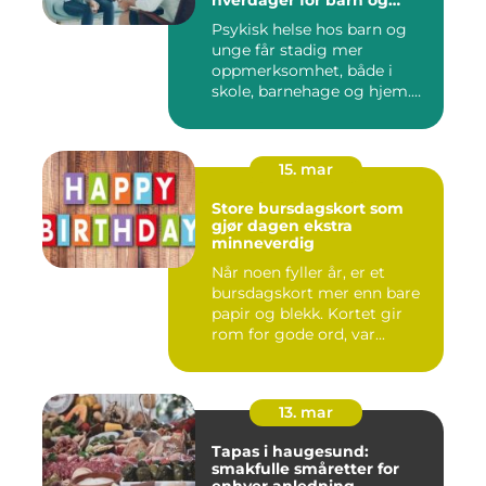
hverdager for barn og
unge
Psykisk helse hos barn og
unge får stadig mer
oppmerksomhet, både i
skole, barnehage og hjem.
Flere ...
15. mar
Store bursdagskort som
gjør dagen ekstra
minneverdig
Når noen fyller år, er et
bursdagskort mer enn bare
papir og blekk. Kortet gir
rom for gode ord, var...
13. mar
Tapas i haugesund:
smakfulle småretter for