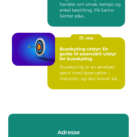
handler om smak, tempo og
enkel bestilling. På Sartor
Senter p&a...
01. sep
Bueskyting-utstyr: En
guide til essensielt utstyr
for bueskyting
Bueskyting er en ærekjær
sport med dype røtter i
historien, og den krever bå...
Adresse