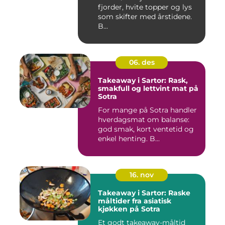
fjorder, hvite topper og lys
som skifter med årstidene.
B...
06. des
Takeaway i Sartor: Rask,
smakfull og lettvint mat på
Sotra
For mange på Sotra handler
hverdagsmat om balanse:
god smak, kort ventetid og
enkel henting. B...
16. nov
Takeaway i Sartor: Raske
måltider fra asiatisk
kjøkken på Sotra
Et godt takeaway-måltid