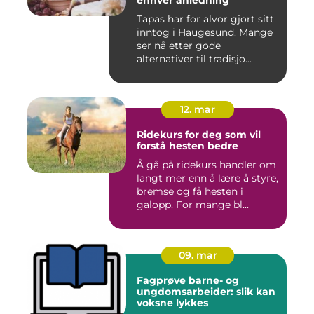
enhver anledning
Tapas har for alvor gjort sitt
inntog i Haugesund. Mange
ser nå etter gode
alternativer til tradisjo...
12. mar
Ridekurs for deg som vil
forstå hesten bedre
Å gå på ridekurs handler om
langt mer enn å lære å styre,
bremse og få hesten i
galopp. For mange bl...
09. mar
Fagprøve barne- og
ungdomsarbeider: slik kan
voksne lykkes