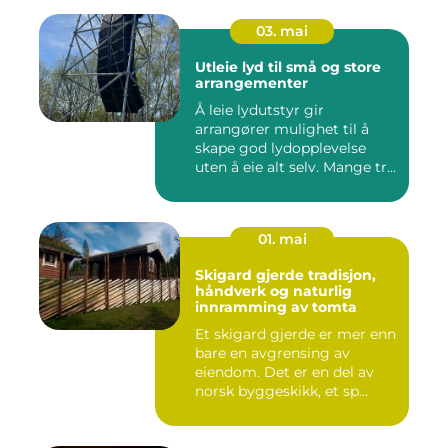
03. mai
Utleie lyd til små og store
arrangementer
Å leie lydutstyr gir
arrangører mulighet til å
skape god lydopplevelse
uten å eie alt selv. Mange tr...
01. mai
Skigard gjerde tradisjon,
håndverk og naturlig
innramming av tomta
Et skigard gjerde er mer enn
bare en avgrensing av
eiendom. Det er en del av
norsk byggeskikk, et sp...