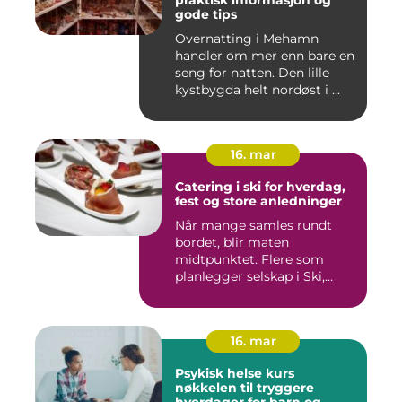
praktisk informasjon og
gode tips
Overnatting i Mehamn
handler om mer enn bare en
seng for natten. Den lille
kystbygda helt nordøst i ...
16. mar
Catering i ski for hverdag,
fest og store anledninger
Når mange samles rundt
bordet, blir maten
midtpunktet. Flere som
planlegger selskap i Ski,
opplever ...
16. mar
Psykisk helse kurs
nøkkelen til tryggere