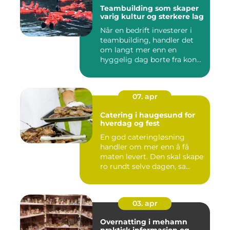
Teambuilding som skaper
varig kultur og sterkere lag
Når en bedrift investerer i
teambuilding, handler det
om langt mer enn en
hyggelig dag borte fra kon...
07. apr
Catering i haugesund for
hverdag og fest
En god cateringløsning
handler om mer enn å få
maten levert. Den skal skape
ro rundt selve dagen, sa...
03. apr
Overnatting i mehamn