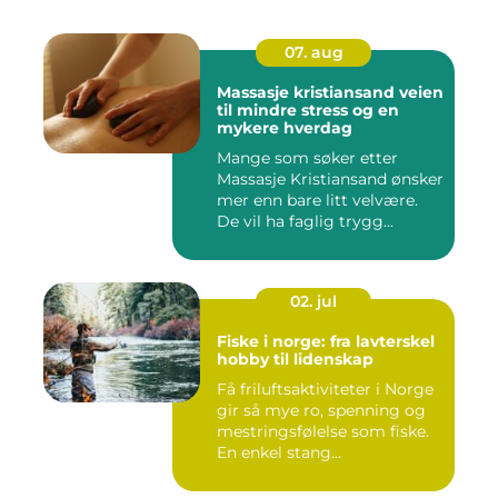
07. aug
Massasje kristiansand veien
til mindre stress og en
mykere hverdag
Mange som søker etter
Massasje Kristiansand ønsker
mer enn bare litt velvære.
De vil ha faglig trygg...
02. jul
Fiske i norge: fra lavterskel
hobby til lidenskap
Få friluftsaktiviteter i Norge
gir så mye ro, spenning og
mestringsfølelse som fiske.
En enkel stang...