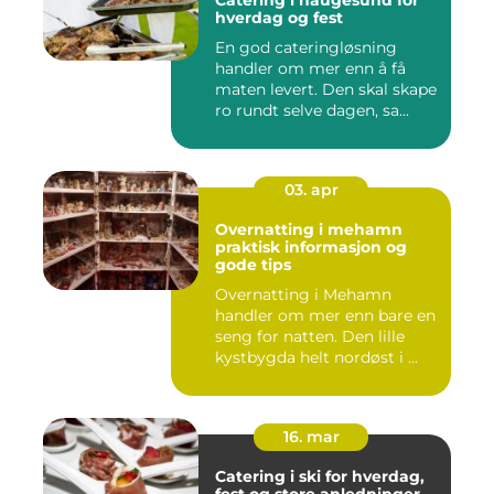
Catering i haugesund for
hverdag og fest
En god cateringløsning
handler om mer enn å få
maten levert. Den skal skape
ro rundt selve dagen, sa...
03. apr
Overnatting i mehamn
praktisk informasjon og
gode tips
Overnatting i Mehamn
handler om mer enn bare en
seng for natten. Den lille
kystbygda helt nordøst i ...
16. mar
Catering i ski for hverdag,