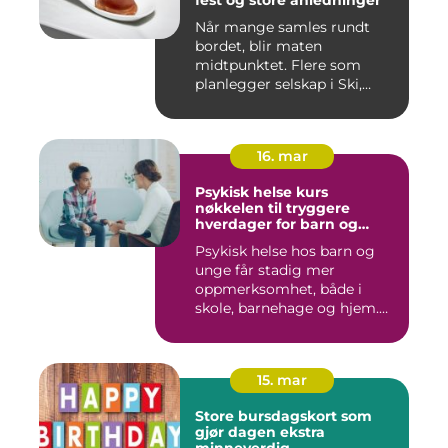
fest og store anledninger
Når mange samles rundt
bordet, blir maten
midtpunktet. Flere som
planlegger selskap i Ski,
opplever ...
16. mar
Psykisk helse kurs
nøkkelen til tryggere
hverdager for barn og
unge
Psykisk helse hos barn og
unge får stadig mer
oppmerksomhet, både i
skole, barnehage og hjem.
Flere ...
15. mar
Store bursdagskort som
gjør dagen ekstra