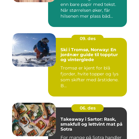
enn bare papir med tekst.
Når størrelsen øker, får
hilsenen mer plass båd...
09. des
Ski i Tromsø, Norway: En
jordnær guide til topptur
og vinterglede
Tromsø er kjent for blå
fjorder, hvite topper og lys
som skifter med årstidene.
B...
06. des
Takeaway i Sartor: Rask,
smakfull og lettvint mat på
Sotra
For mange på Sotra handler