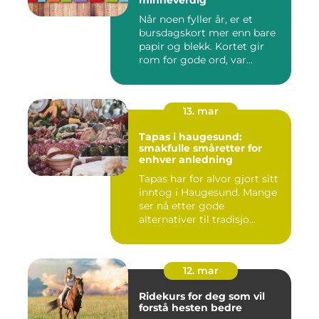
minneverdig
Når noen fyller år, er et
bursdagskort mer enn bare
papir og blekk. Kortet gir
rom for gode ord, var...
13. mar
Tapas i haugesund:
smakfulle småretter for
enhver anledning
Tapas har for alvor gjort sitt
inntog i Haugesund. Mange
ser nå etter gode
alternativer til tradisjo...
12. mar
Ridekurs for deg som vil
forstå hesten bedre