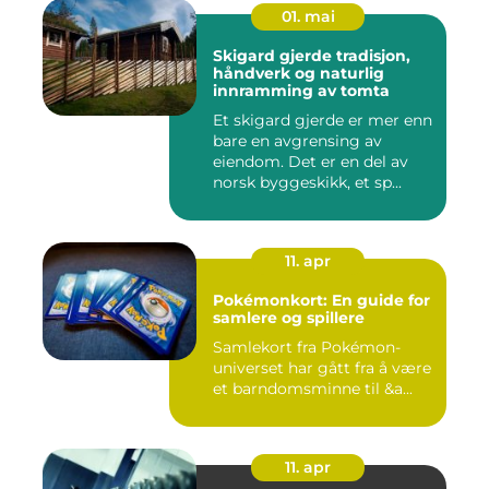
01. mai
Skigard gjerde tradisjon,
håndverk og naturlig
innramming av tomta
Et skigard gjerde er mer enn
bare en avgrensing av
eiendom. Det er en del av
norsk byggeskikk, et sp...
11. apr
Pokémonkort: En guide for
samlere og spillere
Samlekort fra Pokémon-
universet har gått fra å være
et barndomsminne til &a...
11. apr