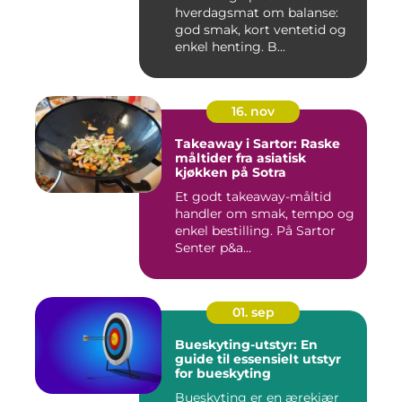
hverdagsmat om balanse:
god smak, kort ventetid og
enkel henting. B...
16. nov
Takeaway i Sartor: Raske
måltider fra asiatisk
kjøkken på Sotra
Et godt takeaway-måltid
handler om smak, tempo og
enkel bestilling. På Sartor
Senter p&a...
01. sep
Bueskyting-utstyr: En
guide til essensielt utstyr
for bueskyting
Bueskyting er en ærekjær