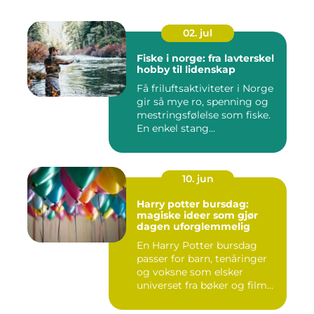
02. jul
Fiske i norge: fra lavterskel
hobby til lidenskap
Få friluftsaktiviteter i Norge
gir så mye ro, spenning og
mestringsfølelse som fiske.
En enkel stang...
10. jun
Harry potter bursdag:
magiske ideer som gjør
dagen uforglemmelig
En Harry Potter bursdag
passer for barn, tenåringer
og voksne som elsker
universet fra bøker og film...