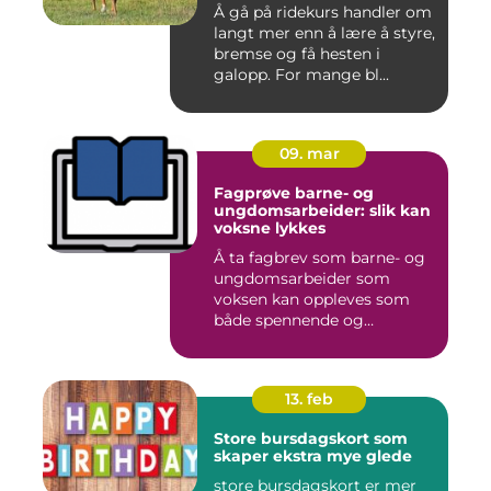
Å gå på ridekurs handler om
langt mer enn å lære å styre,
bremse og få hesten i
galopp. For mange bl...
09. mar
Fagprøve barne- og
ungdomsarbeider: slik kan
voksne lykkes
Å ta fagbrev som barne- og
ungdomsarbeider som
voksen kan oppleves som
både spennende og
krevende. M...
13. feb
Store bursdagskort som
skaper ekstra mye glede
store bursdagskort er mer