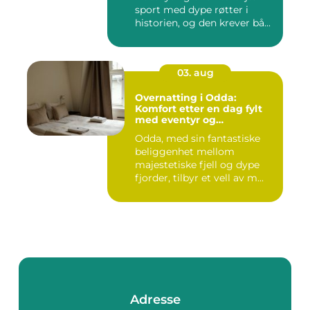
sport med dype røtter i
historien, og den krever bå...
03. aug
Overnatting i Odda:
Komfort etter en dag fylt
med eventyr og
utforskning
Odda, med sin fantastiske
beliggenhet mellom
majestetiske fjell og dype
fjorder, tilbyr et vell av m...
Adresse