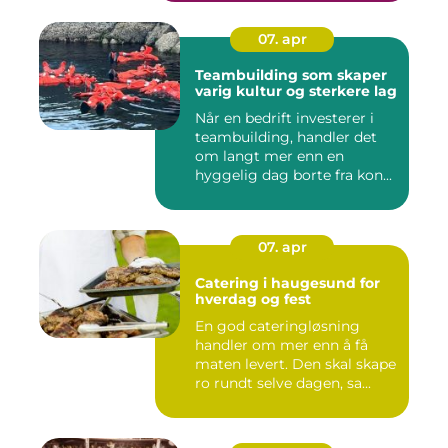
07. apr
Teambuilding som skaper
varig kultur og sterkere lag
Når en bedrift investerer i
teambuilding, handler det
om langt mer enn en
hyggelig dag borte fra kon...
07. apr
Catering i haugesund for
hverdag og fest
En god cateringløsning
handler om mer enn å få
maten levert. Den skal skape
ro rundt selve dagen, sa...