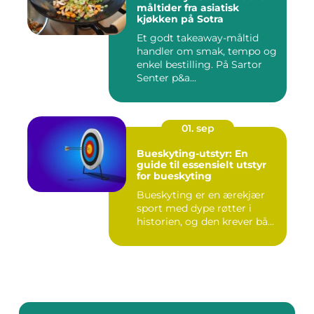
måltider fra asiatisk
kjøkken på Sotra
Et godt takeaway-måltid
handler om smak, tempo og
enkel bestilling. På Sartor
Senter p&a...
01. sep
Bueskyting-utstyr: En
guide til essensielt utstyr
for bueskyting
Bueskyting er en ærekjær
sport med dype røtter i
historien, og den krever bå...