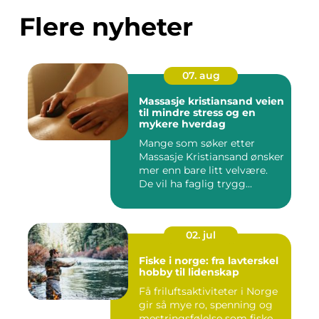
Flere nyheter
07. aug
Massasje kristiansand veien
til mindre stress og en
mykere hverdag
Mange som søker etter
Massasje Kristiansand ønsker
mer enn bare litt velvære.
De vil ha faglig trygg...
02. jul
Fiske i norge: fra lavterskel
hobby til lidenskap
Få friluftsaktiviteter i Norge
gir så mye ro, spenning og
mestringsfølelse som fiske.