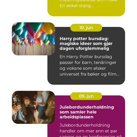
En enkel stang...
10. jun
Harry potter bursdag:
magiske ideer som gjør
dagen uforglemmelig
En Harry Potter bursdag
passer for barn, tenåringer
og voksne som elsker
universet fra bøker og film...
09. jun
Julebordunderholdning
som samler hele
arbeidsplassen
Julebordunderholdning
handler om mer enn et par
sanger og en konferansier på