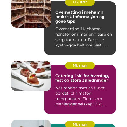
03. apr
Overnatting i mehamn
praktisk informasjon og
gode tips
Overnatting i Mehamn
handler om mer enn bare en
seng for natten. Den lille
kystbygda helt nordøst i ...
16. mar
Catering i ski for hverdag,
fest og store anledninger
Når mange samles rundt
bordet, blir maten
midtpunktet. Flere som
planlegger selskap i Ski,
opplever ...
16. mar