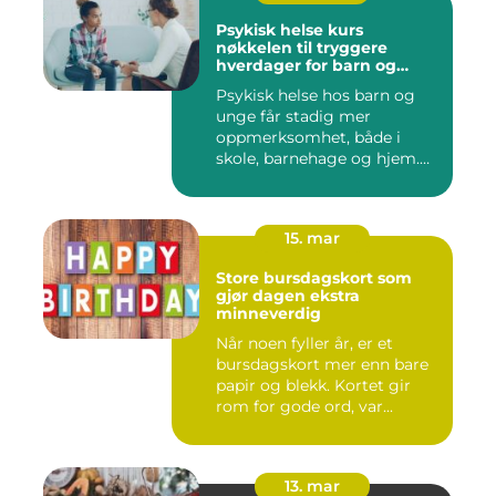
Psykisk helse kurs
nøkkelen til tryggere
hverdager for barn og
unge
Psykisk helse hos barn og
unge får stadig mer
oppmerksomhet, både i
skole, barnehage og hjem.
Flere ...
15. mar
Store bursdagskort som
gjør dagen ekstra
minneverdig
Når noen fyller år, er et
bursdagskort mer enn bare
papir og blekk. Kortet gir
rom for gode ord, var...
13. mar