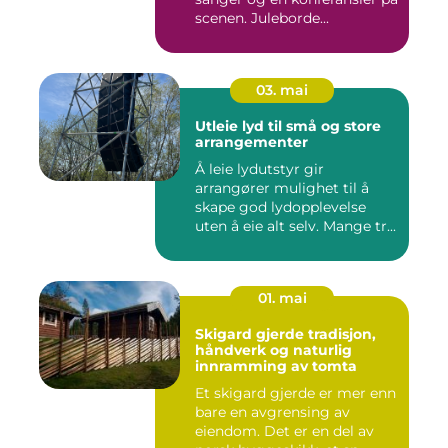
scenen. Juleborde...
03. mai
Utleie lyd til små og store
arrangementer
Å leie lydutstyr gir
arrangører mulighet til å
skape god lydopplevelse
uten å eie alt selv. Mange tr...
01. mai
Skigard gjerde tradisjon,
håndverk og naturlig
innramming av tomta
Et skigard gjerde er mer enn
bare en avgrensing av
eiendom. Det er en del av