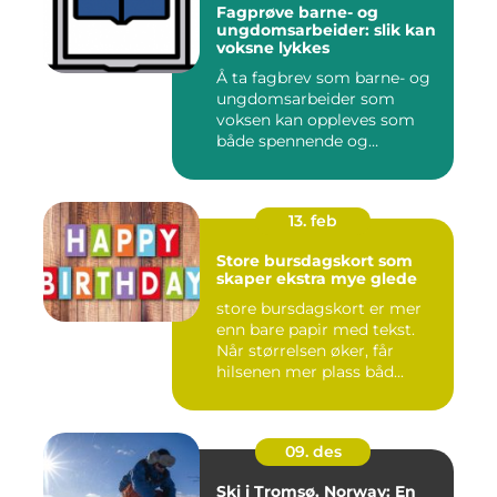
Fagprøve barne- og
ungdomsarbeider: slik kan
voksne lykkes
Å ta fagbrev som barne- og
ungdomsarbeider som
voksen kan oppleves som
både spennende og
krevende. M...
13. feb
Store bursdagskort som
skaper ekstra mye glede
store bursdagskort er mer
enn bare papir med tekst.
Når størrelsen øker, får
hilsenen mer plass båd...
09. des
Ski i Tromsø, Norway: En