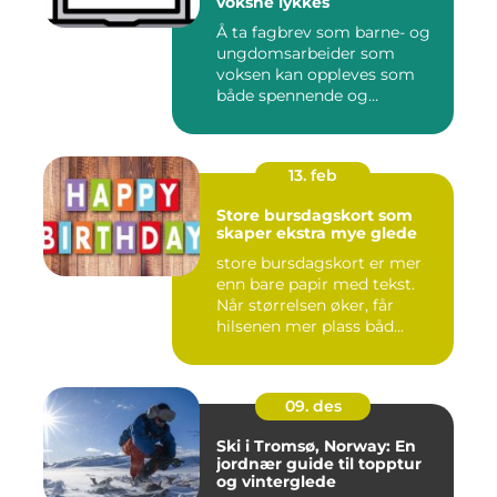
voksne lykkes
Å ta fagbrev som barne- og
ungdomsarbeider som
voksen kan oppleves som
både spennende og
krevende. M...
13. feb
Store bursdagskort som
skaper ekstra mye glede
store bursdagskort er mer
enn bare papir med tekst.
Når størrelsen øker, får
hilsenen mer plass båd...
09. des
Ski i Tromsø, Norway: En
jordnær guide til topptur
og vinterglede