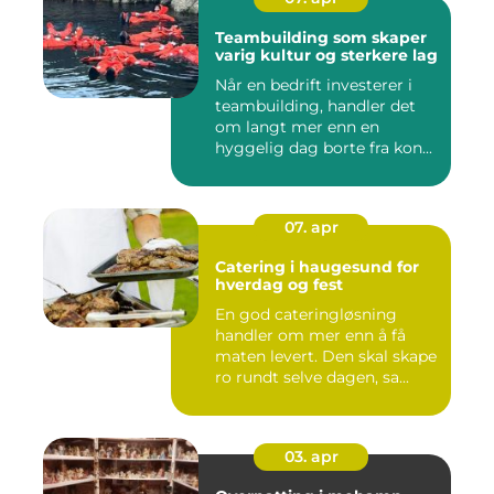
Teambuilding som skaper
varig kultur og sterkere lag
Når en bedrift investerer i
teambuilding, handler det
om langt mer enn en
hyggelig dag borte fra kon...
07. apr
Catering i haugesund for
hverdag og fest
En god cateringløsning
handler om mer enn å få
maten levert. Den skal skape
ro rundt selve dagen, sa...
03. apr