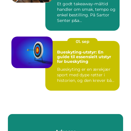
Et godt takeaway-måltid
handler om smak, tempo og
enkel bestilling. På Sartor
Senter p&a...
01. sep
Bueskyting-utstyr: En
guide til essensielt utstyr
for bueskyting
Bueskyting er en ærekjær
sport med dype røtter i
historien, og den krever bå...