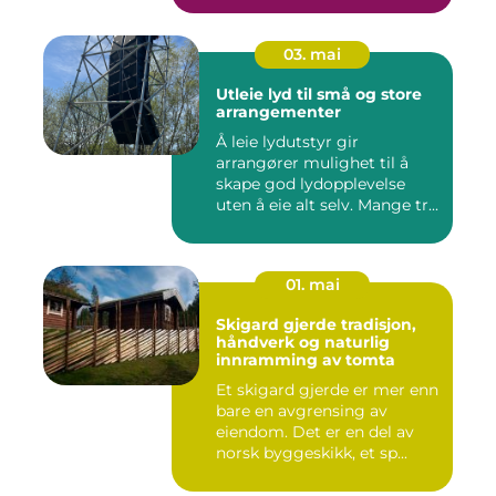
03. mai
Utleie lyd til små og store
arrangementer
Å leie lydutstyr gir
arrangører mulighet til å
skape god lydopplevelse
uten å eie alt selv. Mange tr...
01. mai
Skigard gjerde tradisjon,
håndverk og naturlig
innramming av tomta
Et skigard gjerde er mer enn
bare en avgrensing av
eiendom. Det er en del av
norsk byggeskikk, et sp...