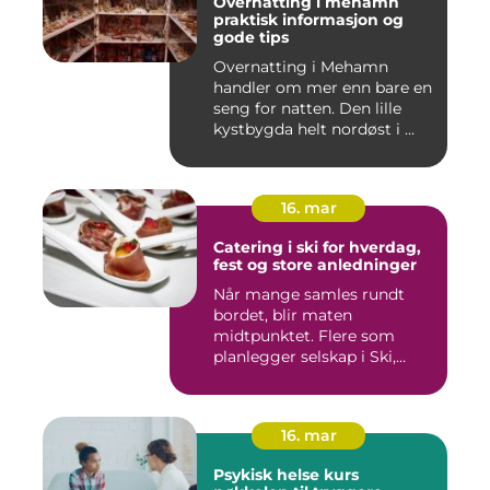
Overnatting i mehamn
praktisk informasjon og
gode tips
Overnatting i Mehamn
handler om mer enn bare en
seng for natten. Den lille
kystbygda helt nordøst i ...
16. mar
Catering i ski for hverdag,
fest og store anledninger
Når mange samles rundt
bordet, blir maten
midtpunktet. Flere som
planlegger selskap i Ski,
opplever ...
16. mar
Psykisk helse kurs