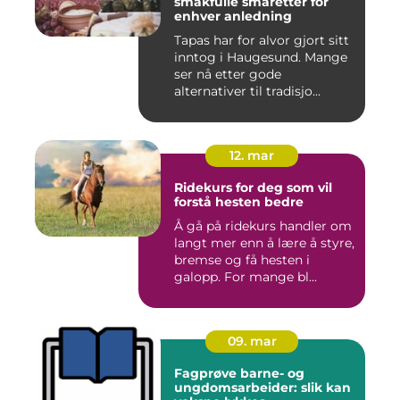
smakfulle småretter for
enhver anledning
Tapas har for alvor gjort sitt
inntog i Haugesund. Mange
ser nå etter gode
alternativer til tradisjo...
12. mar
Ridekurs for deg som vil
forstå hesten bedre
Å gå på ridekurs handler om
langt mer enn å lære å styre,
bremse og få hesten i
galopp. For mange bl...
09. mar
Fagprøve barne- og
ungdomsarbeider: slik kan