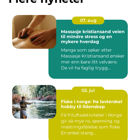
07. aug
Massasje kristiansand veien
til mindre stress og en
mykere hverdag
Mange som søker etter
Massasje Kristiansand ønsker
mer enn bare litt velvære.
De vil ha faglig trygg...
02. jul
Fiske i norge: fra lavterskel
hobby til lidenskap
Få friluftsaktiviteter i Norge
gir så mye ro, spenning og
mestringsfølelse som fiske.
En enkel stang...