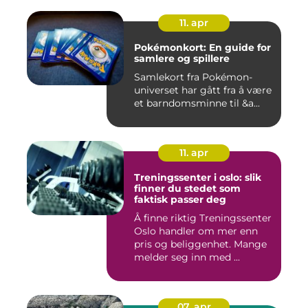
11. apr
Pokémonkort: En guide for
samlere og spillere
Samlekort fra Pokémon-
universet har gått fra å være
et barndomsminne til &a...
11. apr
Treningssenter i oslo: slik
finner du stedet som
faktisk passer deg
Å finne riktig Treningssenter
Oslo handler om mer enn
pris og beliggenhet. Mange
melder seg inn med ...
07. apr