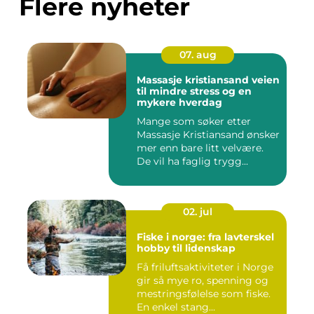
Flere nyheter
07. aug
Massasje kristiansand veien
til mindre stress og en
mykere hverdag
Mange som søker etter
Massasje Kristiansand ønsker
mer enn bare litt velvære.
De vil ha faglig trygg...
02. jul
Fiske i norge: fra lavterskel
hobby til lidenskap
Få friluftsaktiviteter i Norge
gir så mye ro, spenning og
mestringsfølelse som fiske.
En enkel stang...