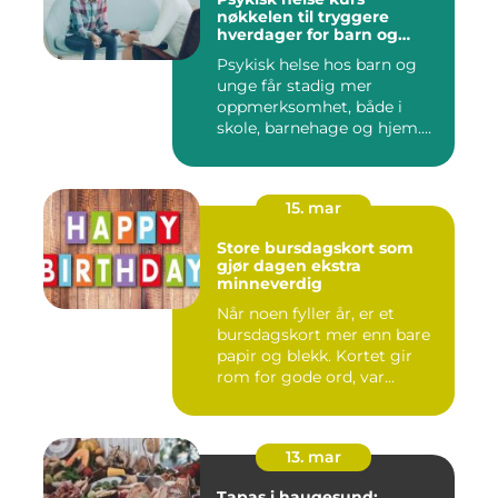
nøkkelen til tryggere
hverdager for barn og
unge
Psykisk helse hos barn og
unge får stadig mer
oppmerksomhet, både i
skole, barnehage og hjem.
Flere ...
15. mar
Store bursdagskort som
gjør dagen ekstra
minneverdig
Når noen fyller år, er et
bursdagskort mer enn bare
papir og blekk. Kortet gir
rom for gode ord, var...
13. mar
Tapas i haugesund: