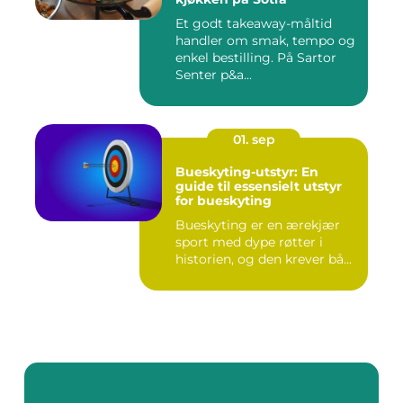
Et godt takeaway-måltid
handler om smak, tempo og
enkel bestilling. På Sartor
Senter p&a...
01. sep
Bueskyting-utstyr: En
guide til essensielt utstyr
for bueskyting
Bueskyting er en ærekjær
sport med dype røtter i
historien, og den krever bå...