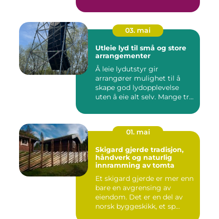
03. mai
Utleie lyd til små og store
arrangementer
Å leie lydutstyr gir
arrangører mulighet til å
skape god lydopplevelse
uten å eie alt selv. Mange tr...
01. mai
Skigard gjerde tradisjon,
håndverk og naturlig
innramming av tomta
Et skigard gjerde er mer enn
bare en avgrensing av
eiendom. Det er en del av
norsk byggeskikk, et sp...