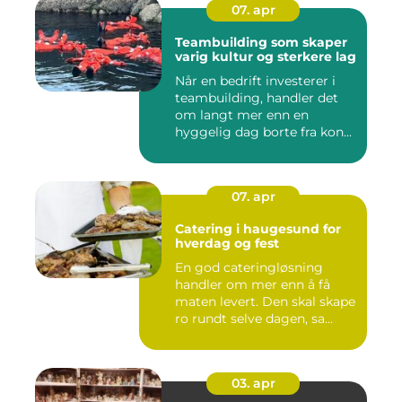
07. apr
Teambuilding som skaper
varig kultur og sterkere lag
Når en bedrift investerer i
teambuilding, handler det
om langt mer enn en
hyggelig dag borte fra kon...
07. apr
Catering i haugesund for
hverdag og fest
En god cateringløsning
handler om mer enn å få
maten levert. Den skal skape
ro rundt selve dagen, sa...
03. apr