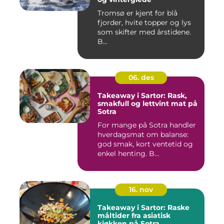
Tromsø er kjent for blå
fjorder, hvite topper og lys
som skifter med årstidene.
B...
06. des
Takeaway i Sartor: Rask,
smakfull og lettvint mat på
Sotra
For mange på Sotra handler
hverdagsmat om balanse:
god smak, kort ventetid og
enkel henting. B...
16. nov
Takeaway i Sartor: Raske
måltider fra asiatisk
kjøkken på Sotra