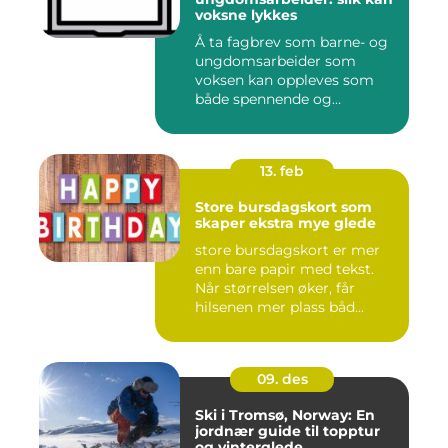
voksne lykkes
Å ta fagbrev som barne- og
ungdomsarbeider som
voksen kan oppleves som
både spennende og
krevende. M...
13. feb
Store bursdagskort som
skaper ekstra mye glede
store bursdagskort er mer
enn bare papir med tekst.
Når størrelsen øker, får
hilsenen mer plass båd...
09. des
Ski i Tromsø, Norway: En
jordnær guide til topptur
og vinterglede