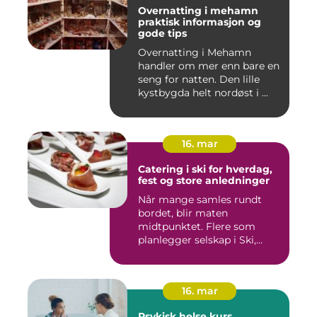
Overnatting i mehamn
praktisk informasjon og
gode tips
Overnatting i Mehamn
handler om mer enn bare en
seng for natten. Den lille
kystbygda helt nordøst i ...
16. mar
Catering i ski for hverdag,
fest og store anledninger
Når mange samles rundt
bordet, blir maten
midtpunktet. Flere som
planlegger selskap i Ski,
opplever ...
16. mar
Psykisk helse kurs