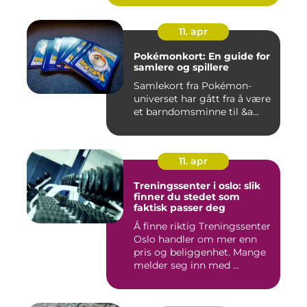
11. apr
Pokémonkort: En guide for
samlere og spillere
Samlekort fra Pokémon-
universet har gått fra å være
et barndomsminne til &a...
11. apr
Treningssenter i oslo: slik
finner du stedet som
faktisk passer deg
Å finne riktig Treningssenter
Oslo handler om mer enn
pris og beliggenhet. Mange
melder seg inn med ...