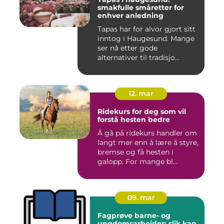
smakfulle småretter for
enhver anledning
Tapas har for alvor gjort sitt
inntog i Haugesund. Mange
ser nå etter gode
alternativer til tradisjo...
12. mar
Ridekurs for deg som vil
forstå hesten bedre
Å gå på ridekurs handler om
langt mer enn å lære å styre,
bremse og få hesten i
galopp. For mange bl...
09. mar
Fagprøve barne- og
ungdomsarbeider: slik kan