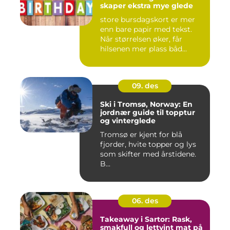
skaper ekstra mye glede
store bursdagskort er mer
enn bare papir med tekst.
Når størrelsen øker, får
hilsenen mer plass båd...
09. des
Ski i Tromsø, Norway: En
jordnær guide til topptur
og vinterglede
Tromsø er kjent for blå
fjorder, hvite topper og lys
som skifter med årstidene.
B...
06. des
Takeaway i Sartor: Rask,
smakfull og lettvint mat på