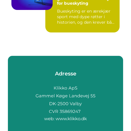
for bueskyting
Bueskyting er en ærekjær
sport med dype røtter i
historien, og den krever bå...
Adresse
web:
www.klikko.dk