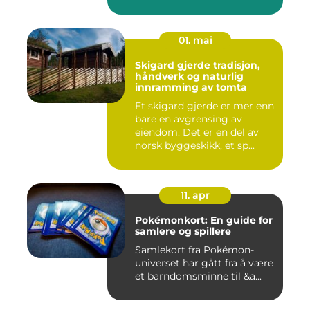
01. mai
Skigard gjerde tradisjon,
håndverk og naturlig
innramming av tomta
Et skigard gjerde er mer enn
bare en avgrensing av
eiendom. Det er en del av
norsk byggeskikk, et sp...
11. apr
Pokémonkort: En guide for
samlere og spillere
Samlekort fra Pokémon-
universet har gått fra å være
et barndomsminne til &a...