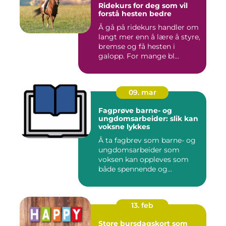
Ridekurs for deg som vil
forstå hesten bedre
Å gå på ridekurs handler om
langt mer enn å lære å styre,
bremse og få hesten i
galopp. For mange bl...
09. mar
Fagprøve barne- og
ungdomsarbeider: slik kan
voksne lykkes
Å ta fagbrev som barne- og
ungdomsarbeider som
voksen kan oppleves som
både spennende og
krevende. M...
13. feb
Store bursdagskort som