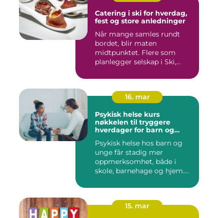
Catering i ski for hverdag,
fest og store anledninger
Når mange samles rundt
bordet, blir maten
midtpunktet. Flere som
planlegger selskap i Ski,
opplever ...
16. mar
Psykisk helse kurs
nøkkelen til tryggere
hverdager for barn og
unge
Psykisk helse hos barn og
unge får stadig mer
oppmerksomhet, både i
skole, barnehage og hjem.
Flere ...
15. mar