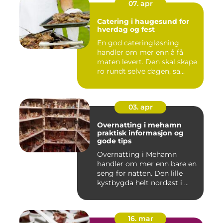
07. apr
Catering i haugesund for
hverdag og fest
En god cateringløsning
handler om mer enn å få
maten levert. Den skal skape
ro rundt selve dagen, sa...
03. apr
Overnatting i mehamn
praktisk informasjon og
gode tips
Overnatting i Mehamn
handler om mer enn bare en
seng for natten. Den lille
kystbygda helt nordøst i ...
16. mar