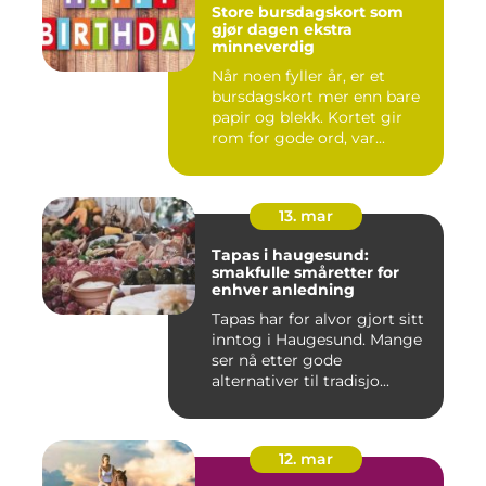
Store bursdagskort som
gjør dagen ekstra
minneverdig
Når noen fyller år, er et
bursdagskort mer enn bare
papir og blekk. Kortet gir
rom for gode ord, var...
13. mar
Tapas i haugesund:
smakfulle småretter for
enhver anledning
Tapas har for alvor gjort sitt
inntog i Haugesund. Mange
ser nå etter gode
alternativer til tradisjo...
12. mar