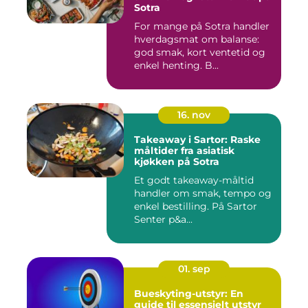
Sotra
For mange på Sotra handler
hverdagsmat om balanse:
god smak, kort ventetid og
enkel henting. B...
16. nov
Takeaway i Sartor: Raske
måltider fra asiatisk
kjøkken på Sotra
Et godt takeaway-måltid
handler om smak, tempo og
enkel bestilling. På Sartor
Senter p&a...
01. sep
Bueskyting-utstyr: En
guide til essensielt utstyr