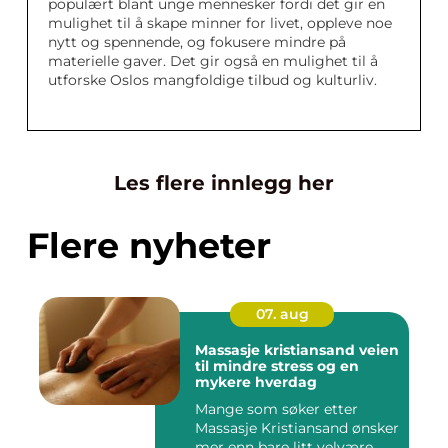
populært blant unge mennesker fordi det gir en
mulighet til å skape minner for livet, oppleve noe
nytt og spennende, og fokusere mindre på
materielle gaver. Det gir også en mulighet til å
utforske Oslos mangfoldige tilbud og kulturliv.
Les flere innlegg her
Flere nyheter
07. aug
Massasje kristiansand veien
til mindre stress og en
mykere hverdag
Mange som søker etter
Massasje Kristiansand ønsker
mer enn bare litt velvære.