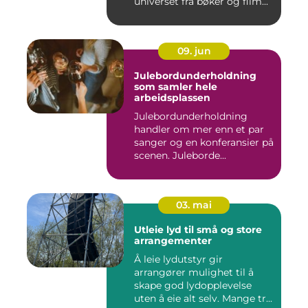
universet fra bøker og film...
09. jun
Julebordunderholdning
som samler hele
arbeidsplassen
Julebordunderholdning
handler om mer enn et par
sanger og en konferansier på
scenen. Juleborde...
03. mai
Utleie lyd til små og store
arrangementer
Å leie lydutstyr gir
arrangører mulighet til å
skape god lydopplevelse
uten å eie alt selv. Mange tr...