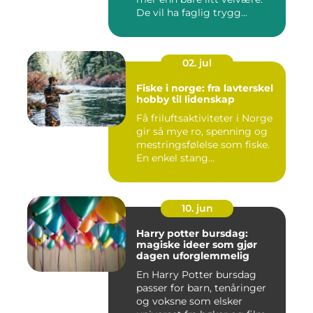
De vil ha faglig trygg...
02. jul
Fiske i norge: fra lavterskel
hobby til lidenskap
Få friluftsaktiviteter i Norge
gir så mye ro, spenning og
mestringsfølelse som fiske.
En enkel stang...
10. jun
Harry potter bursdag:
magiske ideer som gjør
dagen uforglemmelig
En Harry Potter bursdag
passer for barn, tenåringer
og voksne som elsker