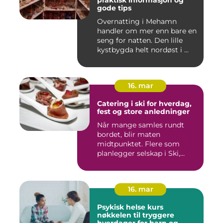
praktisk informasjon og
gode tips
Overnatting i Mehamn
handler om mer enn bare en
seng for natten. Den lille
kystbygda helt nordøst i ...
16. mar
Catering i ski for hverdag,
fest og store anledninger
Når mange samles rundt
bordet, blir maten
midtpunktet. Flere som
planlegger selskap i Ski,
opplever ...
16. mar
Psykisk helse kurs
nøkkelen til tryggere