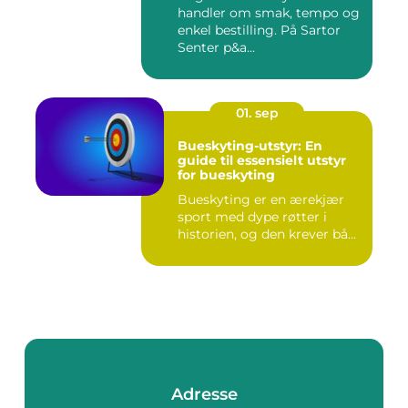
handler om smak, tempo og
enkel bestilling. På Sartor
Senter p&a...
01. sep
Bueskyting-utstyr: En
guide til essensielt utstyr
for bueskyting
Bueskyting er en ærekjær
sport med dype røtter i
historien, og den krever bå...
Adresse