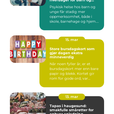
hverdager for barn og
unge
Psykisk helse hos barn og
unge får stadig mer
oppmerksomhet, både i
skole, barnehage og hjem.
Flere ...
15. mar
Store bursdagskort som
gjør dagen ekstra
minneverdig
Når noen fyller år, er et
bursdagskort mer enn bare
papir og blekk. Kortet gir
rom for gode ord, var...
13. mar
Tapas i haugesund:
smakfulle småretter for