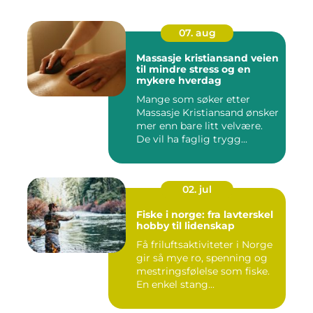
07. aug
Massasje kristiansand veien
til mindre stress og en
mykere hverdag
Mange som søker etter
Massasje Kristiansand ønsker
mer enn bare litt velvære.
De vil ha faglig trygg...
02. jul
Fiske i norge: fra lavterskel
hobby til lidenskap
Få friluftsaktiviteter i Norge
gir så mye ro, spenning og
mestringsfølelse som fiske.
En enkel stang...