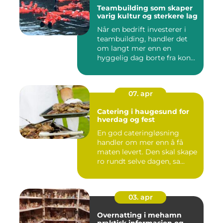
Teambuilding som skaper
varig kultur og sterkere lag
Når en bedrift investerer i
teambuilding, handler det
om langt mer enn en
hyggelig dag borte fra kon...
07. apr
Catering i haugesund for
hverdag og fest
En god cateringløsning
handler om mer enn å få
maten levert. Den skal skape
ro rundt selve dagen, sa...
03. apr
Overnatting i mehamn