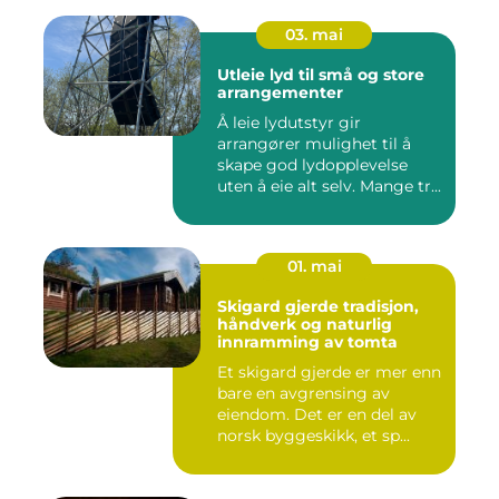
03. mai
Utleie lyd til små og store
arrangementer
Å leie lydutstyr gir
arrangører mulighet til å
skape god lydopplevelse
uten å eie alt selv. Mange tr...
01. mai
Skigard gjerde tradisjon,
håndverk og naturlig
innramming av tomta
Et skigard gjerde er mer enn
bare en avgrensing av
eiendom. Det er en del av
norsk byggeskikk, et sp...