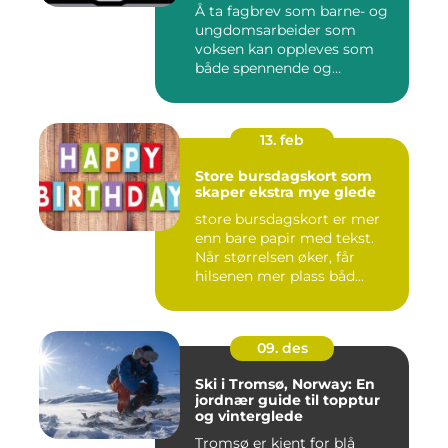
Å ta fagbrev som barne- og
ungdomsarbeider som
voksen kan oppleves som
både spennende og
krevende. M...
13. feb
Store bursdagskort som
skaper ekstra mye glede
store bursdagskort er mer
enn bare papir med tekst.
Når størrelsen øker, får
hilsenen mer plass båd...
09. des
Ski i Tromsø, Norway: En
jordnær guide til topptur
og vinterglede
Tromsø er kjent for blå