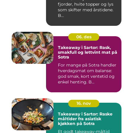
fjorder, hvite topper og lys
som skifter med årstidene.
B...
06. des
Takeaway i Sartor: Rask,
smakfull og lettvint mat på
Sotra
For mange på Sotra handler
hverdagsmat om balanse:
god smak, kort ventetid og
enkel henting. B...
16. nov
Takeaway i Sartor: Raske
måltider fra asiatisk
kjøkken på Sotra
Et godt takeaway-måltid