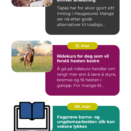
enhver anledning
Tapas har for alvor gjort sitt
inntog i Haugesund. Mange
ser nå etter gode
alternativer til tradisjo...
12. mar
Ridekurs for deg som vil
forstå hesten bedre
Å gå på ridekurs handler om
langt mer enn å lære å styre,
bremse og få hesten i
galopp. For mange bl...
09. mar
Fagprøve barne- og
ungdomsarbeider: slik kan
voksne lykkes