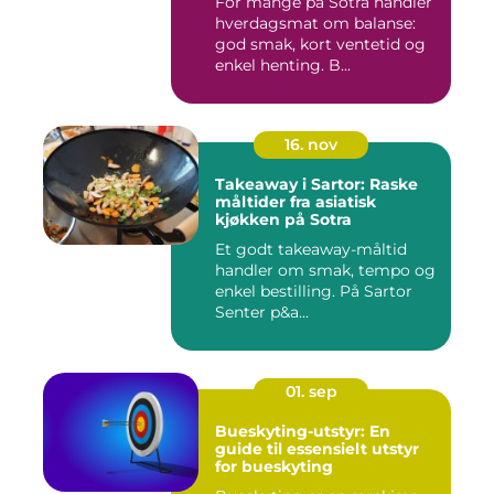
For mange på Sotra handler
hverdagsmat om balanse:
god smak, kort ventetid og
enkel henting. B...
16. nov
Takeaway i Sartor: Raske
måltider fra asiatisk
kjøkken på Sotra
Et godt takeaway-måltid
handler om smak, tempo og
enkel bestilling. På Sartor
Senter p&a...
01. sep
Bueskyting-utstyr: En
guide til essensielt utstyr
for bueskyting