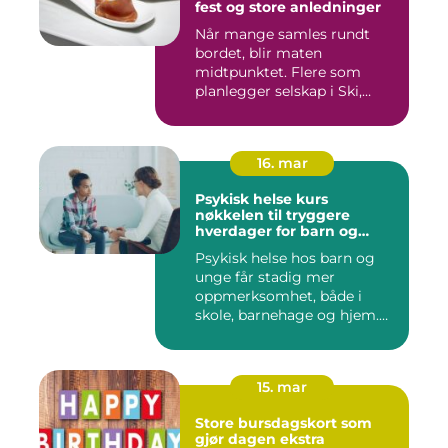
fest og store anledninger
Når mange samles rundt
bordet, blir maten
midtpunktet. Flere som
planlegger selskap i Ski,
opplever ...
16. mar
Psykisk helse kurs
nøkkelen til tryggere
hverdager for barn og
unge
Psykisk helse hos barn og
unge får stadig mer
oppmerksomhet, både i
skole, barnehage og hjem.
Flere ...
15. mar
Store bursdagskort som
gjør dagen ekstra