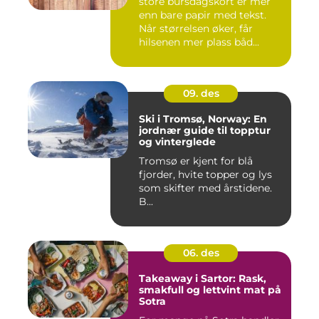
store bursdagskort er mer
enn bare papir med tekst.
Når størrelsen øker, får
hilsenen mer plass båd...
09. des
Ski i Tromsø, Norway: En
jordnær guide til topptur
og vinterglede
Tromsø er kjent for blå
fjorder, hvite topper og lys
som skifter med årstidene.
B...
06. des
Takeaway i Sartor: Rask,
smakfull og lettvint mat på
Sotra