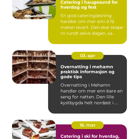
Catering i haugesund for
hverdag og fest
En god cateringløsning
handler om mer enn å få
maten levert. Den skal skape
ro rundt selve dagen, sa...
03. apr
Overnatting i mehamn
praktisk informasjon og
gode tips
Overnatting i Mehamn
handler om mer enn bare en
seng for natten. Den lille
kystbygda helt nordøst i ...
16. mar
Catering i ski for hverdag,