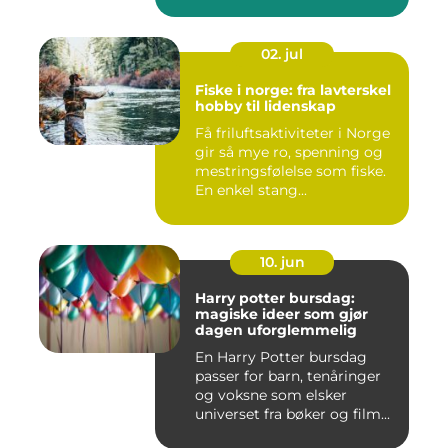
02. jul
Fiske i norge: fra lavterskel
hobby til lidenskap
Få friluftsaktiviteter i Norge
gir så mye ro, spenning og
mestringsfølelse som fiske.
En enkel stang...
10. jun
Harry potter bursdag:
magiske ideer som gjør
dagen uforglemmelig
En Harry Potter bursdag
passer for barn, tenåringer
og voksne som elsker
universet fra bøker og film...