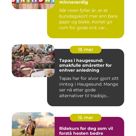
minneverdig
Når noen fyller år, er et
bursdagskort mer enn bare
papir og blekk. Kortet gir
rom for gode ord, var...
13. mar
Tapas i haugesund:
smakfulle småretter for
enhver anledning
Tapas har for alvor gjort sitt
inntog i Haugesund. Mange
ser nå etter gode
alternativer til tradisjo...
12. mar
Ridekurs for deg som vil
forstå hesten bedre