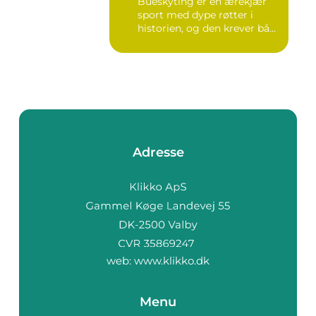
Bueskyting er en ærekjær
sport med dype røtter i
historien, og den krever bå...
Adresse
web:
www.klikko.dk
Menu