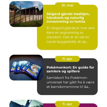
01. mai
Skigard gjerde tradisjon,
håndverk og naturlig
innramming av tomta
Et skigard gjerde er mer enn
bare en avgrensing av
eiendom. Det er en del av
norsk byggeskikk, et sp...
11. apr
Pokémonkort: En guide for
samlere og spillere
Samlekort fra Pokémon-
universet har gått fra å være
et barndomsminne til &a...
11. apr