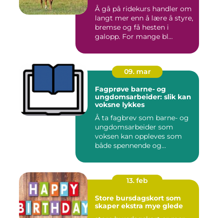
Å gå på ridekurs handler om
langt mer enn å lære å styre,
bremse og få hesten i
galopp. For mange bl...
09. mar
Fagprøve barne- og
ungdomsarbeider: slik kan
voksne lykkes
Å ta fagbrev som barne- og
ungdomsarbeider som
voksen kan oppleves som
både spennende og
krevende. M...
13. feb
Store bursdagskort som
skaper ekstra mye glede