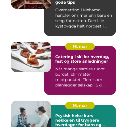
gode tips
Overnatting i Mehamn
handler om mer enn bare en
seng for natten. Den lille
kystbygda helt nordøst i ...
16. mar
Catering i ski for hverdag,
fest og store anledninger
Når mange samles rundt
bordet, blir maten
midtpunktet. Flere som
planlegger selskap i Ski,
opplever ...
16. mar
Psykisk helse kurs
nøkkelen til tryggere
hverdager for barn og