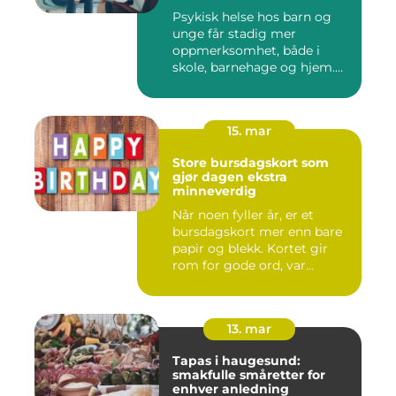
unge
Psykisk helse hos barn og
unge får stadig mer
oppmerksomhet, både i
skole, barnehage og hjem.
Flere ...
15. mar
Store bursdagskort som
gjør dagen ekstra
minneverdig
Når noen fyller år, er et
bursdagskort mer enn bare
papir og blekk. Kortet gir
rom for gode ord, var...
13. mar
Tapas i haugesund:
smakfulle småretter for
enhver anledning