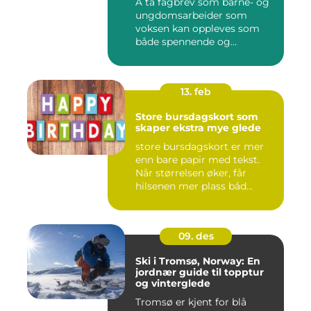
Å ta fagbrev som barne- og
ungdomsarbeider som
voksen kan oppleves som
både spennende og
krevende. M...
13. feb
Store bursdagskort som
skaper ekstra mye glede
store bursdagskort er mer
enn bare papir med tekst.
Når størrelsen øker, får
hilsenen mer plass båd...
09. des
Ski i Tromsø, Norway: En
jordnær guide til topptur
og vinterglede
Tromsø er kjent for blå