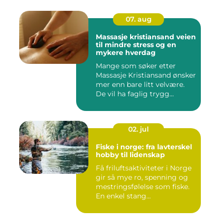
07. aug
Massasje kristiansand veien
til mindre stress og en
mykere hverdag
Mange som søker etter
Massasje Kristiansand ønsker
mer enn bare litt velvære.
De vil ha faglig trygg...
02. jul
Fiske i norge: fra lavterskel
hobby til lidenskap
Få friluftsaktiviteter i Norge
gir så mye ro, spenning og
mestringsfølelse som fiske.
En enkel stang...