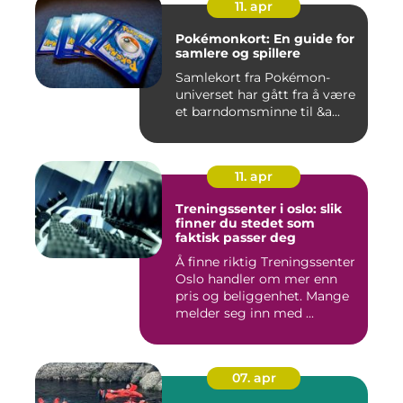
11. apr
Pokémonkort: En guide for
samlere og spillere
Samlekort fra Pokémon-
universet har gått fra å være
et barndomsminne til &a...
11. apr
Treningssenter i oslo: slik
finner du stedet som
faktisk passer deg
Å finne riktig Treningssenter
Oslo handler om mer enn
pris og beliggenhet. Mange
melder seg inn med ...
07. apr