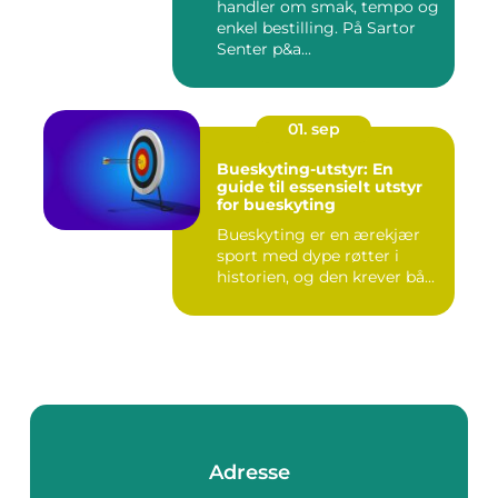
handler om smak, tempo og
enkel bestilling. På Sartor
Senter p&a...
01. sep
Bueskyting-utstyr: En
guide til essensielt utstyr
for bueskyting
Bueskyting er en ærekjær
sport med dype røtter i
historien, og den krever bå...
Adresse