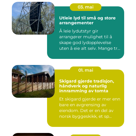
03. mai
Utleie lyd til små og store
arrangementer
Å leie lydutstyr gir
arrangører mulighet til å
skape god lydopplevelse
uten å eie alt selv. Mange tr...
01. mai
Skigard gjerde tradisjon,
håndverk og naturlig
innramming av tomta
Et skigard gjerde er mer enn
bare en avgrensing av
eiendom. Det er en del av
norsk byggeskikk, et sp...