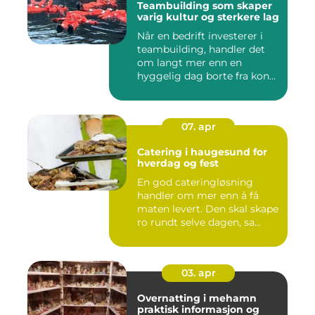
Teambuilding som skaper
varig kultur og sterkere lag
Når en bedrift investerer i
teambuilding, handler det
om langt mer enn en
hyggelig dag borte fra kon...
07. apr
Catering i haugesund for
hverdag og fest
En god cateringløsning
handler om mer enn å få
maten levert. Den skal skape
ro rundt selve dagen, sa...
03. apr
Overnatting i mehamn
praktisk informasjon og