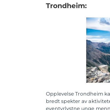
Trondheim:
Opplevelse Trondheim kan 
bredt spekter av aktivitet
eventyrlystne unge menne