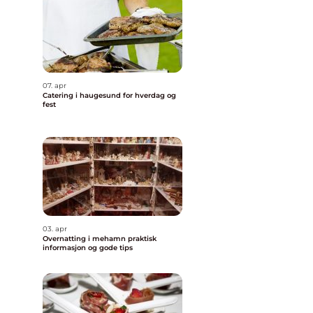
07. apr
Catering i haugesund for hverdag og
fest
03. apr
Overnatting i mehamn praktisk
informasjon og gode tips