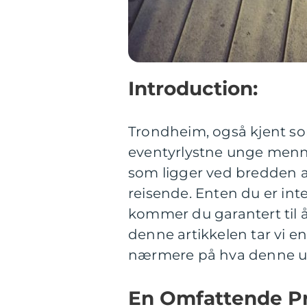
Introduction:
Trondheim, også kjent so
eventyrlystne unge menne
som ligger ved bredden av
reisende. Enten du er intere
kommer du garantert til 
denne artikkelen tar vi 
nærmere på hva denne un
En Omfattende Pr