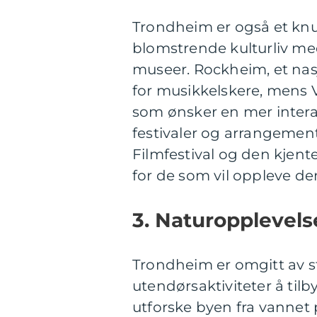
Trondheim er også et knu
blomstrende kulturliv med
museer. Rockheim, et nas
for musikkelskere, mens V
som ønsker en mer intera
festivaler og arrangemen
Filmfestival og den kjent
for de som vil oppleve d
3. Naturopplevels
Trondheim er omgitt av st
utendørsaktiviteter å tilb
utforske byen fra vannet p