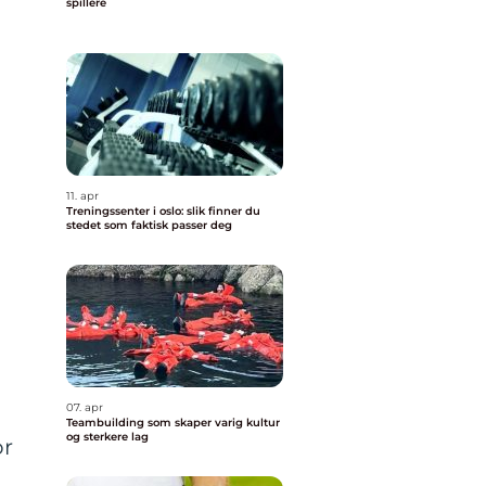
spillere
11. apr
Treningssenter i oslo: slik finner du
stedet som faktisk passer deg
07. apr
Teambuilding som skaper varig kultur
og sterkere lag
or