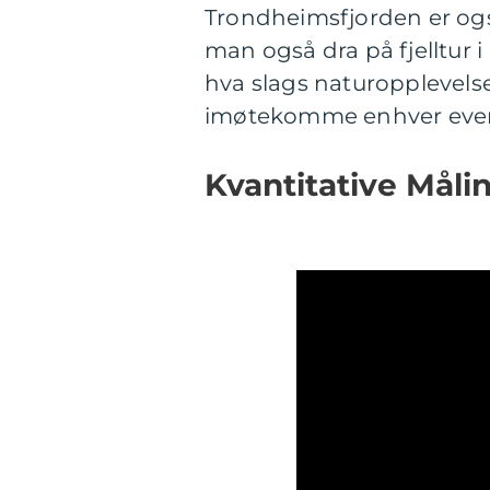
Trondheimsfjorden er ogs
man også dra på fjelltur i
hva slags naturopplevels
imøtekomme enhver event
Kvantitative Mål