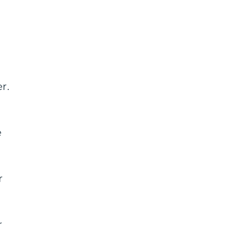
r.
e
r
r