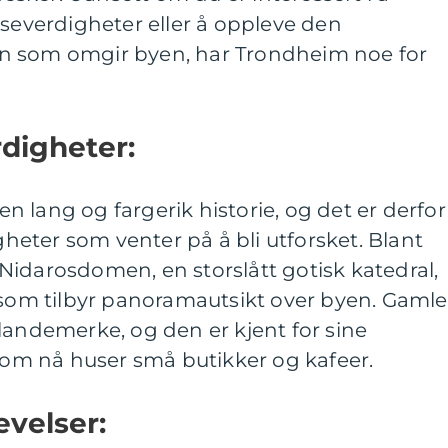
 severdigheter eller å oppleve den
n som omgir byen, har Trondheim noe for
rdigheter:
 lang og fargerik historie, og det er derfor
igheter som venter på å bli utforsket. Blant
idarosdomen, en storslått gotisk katedral,
 som tilbyr panoramautsikt over byen. Gamle
landemerke, og den er kjent for sine
 som nå huser små butikker og kafeer.
evelser: