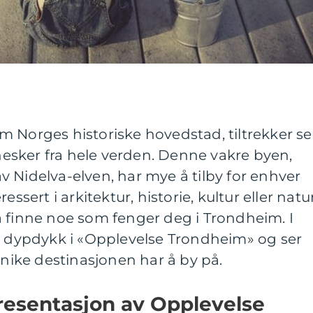
m Norges historiske hovedstad, tiltrekker s
sker fra hele verden. Denne vakre byen,
 Nidelva-elven, har mye å tilby for enhver
ssert i arkitektur, historie, kultur eller natur
å finne noe som fenger deg i Trondheim. I
en dypdykk i «Opplevelse Trondheim» og ser
ike destinasjonen har å by på.
esentasjon av Opplevelse