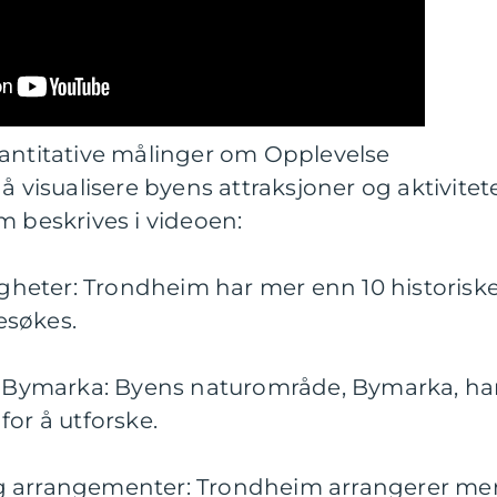
vantitative målinger om Opplevelse
å visualisere byens attraksjoner og aktivitete
m beskrives i videoen:
digheter: Trondheim har mer enn 10 historisk
esøkes.
 i Bymarka: Byens naturområde, Bymarka, ha
for å utforske.
r og arrangementer: Trondheim arrangerer me