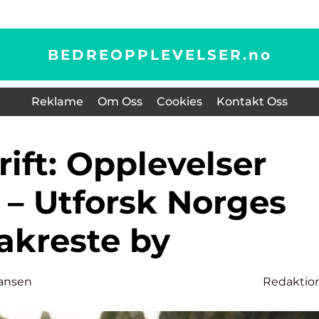
BEDREOPPLEVELSER.
no
Reklame
Om Oss
Cookies
Kontakt Oss
 – Utforsk Norges
akreste by
ansen
Redaktio