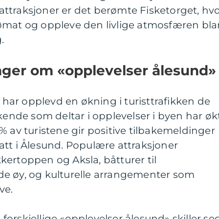
ttraksjoner er det berømte Fisketorget, hv
ømat og oppleve den livlige atmosfæren bla
.
nger om «opplevelser ålesund»
d har opplevd en økning i turisttrafikken de
økende som deltar i opplevelser i byen har øk
% av turistene gir positive tilbakemeldinger
tt i Ålesund. Populære attraksjoner
ukkertoppen og Aksla, båtturer til
e øy, og kulturelle arrangementer som
ve.
orskjellige «opplevelser ålesund» skiller se