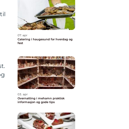
il
07. apr
Catering i haugesund for hverdag og
fest
t.
og
03. apr
Overnatting i mehamn praktisk
informasjon og gode tips