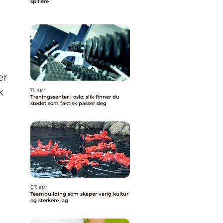
spillere
er
k
11. apr
Treningssenter i oslo: slik finner du
stedet som faktisk passer deg
07. apr
Teambuilding som skaper varig kultur
og sterkere lag