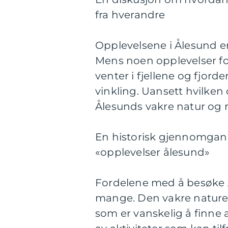
fra hverandre
Opplevelsene i Ålesund e
Mens noen opplevelser f
venter i fjellene og fjord
vinkling. Uansett hvilken 
Ålesunds vakre natur og ri
En historisk gjennomgang
«opplevelser ålesund»
Fordelene med å besøke Å
mange. Den vakre naturen 
som er vanskelig å finne 