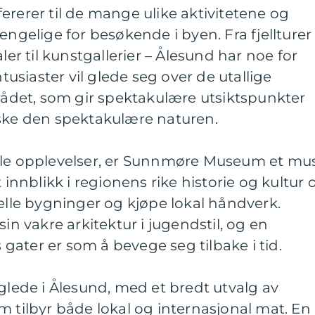
ererer til de mange ulike aktivitetene og
engelige for besøkende i byen. Fra fjellturer t
ler til kunstgallerier – Ålesund har noe for
siaster vil glede seg over de utallige
mrådet, som gir spektakulære utsiktspunkter
rske den spektakulære naturen.
lle opplevelser, er Sunnmøre Museum et mus
t innblikk i regionens rike historie og kultur 
nelle bygninger og kjøpe lokal håndverk.
sin vakre arkitektur i jugendstil, og en
ater er som å bevege seg tilbake i tid.
 glede i Ålesund, med et bredt utvalg av
m tilbyr både lokal og internasjonal mat. En