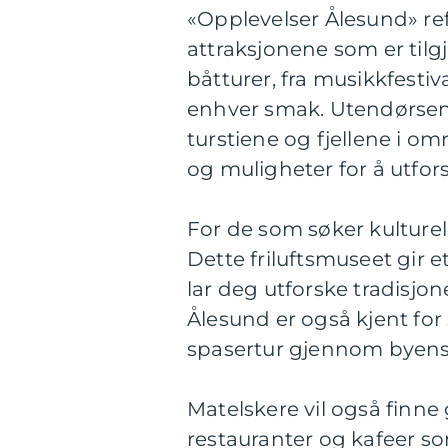
«Opplevelser Ålesund» ref
attraksjonene som er tilgj
båtturer, fra musikkfestiva
enhver smak. Utendørsentu
turstiene og fjellene i o
og muligheter for å utfo
For de som søker kulture
Dette friluftsmuseet gir e
lar deg utforske tradisjo
Ålesund er også kjent for 
spasertur gjennom byens g
Matelskere vil også finne
restauranter og kafeer so