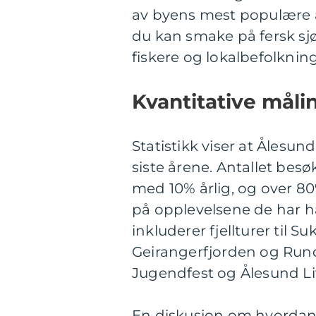
av byens mest populære a
du kan smake på fersk sj
fiskere og lokalbefolkning
Kvantitative måli
Statistikk viser at Ålesun
siste årene. Antallet bes
med 10% årlig, og over 80
på opplevelsene de har ha
inkluderer fjellturer til S
Geirangerfjorden og Rund
Jugendfest og Ålesund Li
En diskusjon om hvordan f