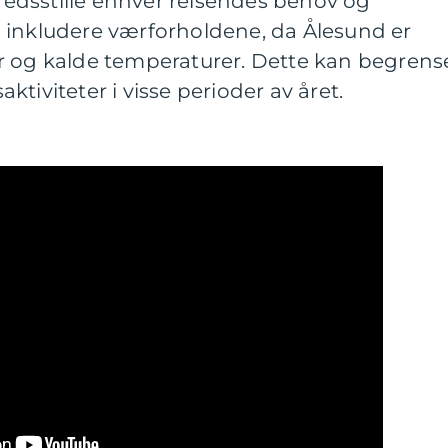
fredsstille enhver reisendes behov og
 inkludere værforholdene, da Ålesund er
r og kalde temperaturer. Dette kan begrens
tiviteter i visse perioder av året.