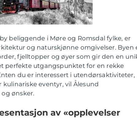
by beliggende i Møre og Romsdal fylke, er
 arkitektur og naturskjønne omgivelser. Byen 
order, fjelltopper og øyer som gir den en uni
t perfekte utgangspunktet for en rekke
ten du er interessert i utendørsaktiviteter,
r kulinariske eventyr, vil Ålesund
og ønsker.
esentasjon av «opplevelser