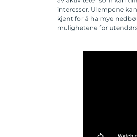
av aktiviteter som kan til
interesser. Ulempene kan
kjent for å ha mye nedbø
mulighetene for utendørsak