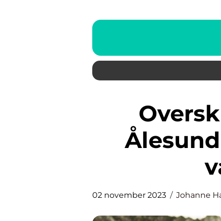
Overskrift: Opplevelser
Ålesund
v
02 november 2023
Johanne H