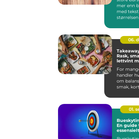
mer enn b
med tekst
størrelsen
hilsenen 
båd...
06. 
Takeaway 
Rask, sma
lettvint 
For mange
handler h
om balans
smak, kort
og enkel h
01. 
Bueskytin
En guide t
essensielt
bueskyti
Bueskytin