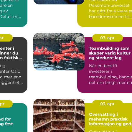
are en
Pokémon-universet
g av
har gått fra å være e
Det er en
barndomsminne til
sk
&a...
 et sp...
pr
07. apr
enter i
Teambuilding som
 finner du
skaper varig kultur
m faktisk
og sterkere lag
eg
tig
Når en bedrift
enter Oslo
investerer i
m mer enn
teambuilding, handl
liggenhet.
det om langt mer e
lder seg
en hyggelig dag
borte fra kon...
apr
03. apr
Overnatting i
d for
mehamn praktisk
g fest
informasjon og god
tips
Overnatting i