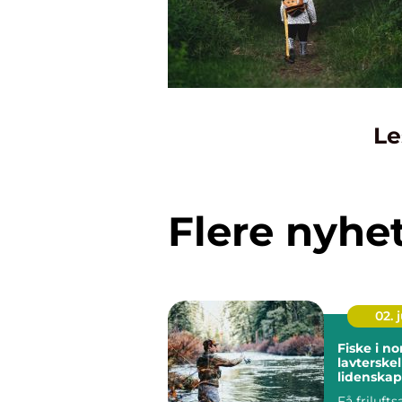
Le
Flere nyhe
02. j
Fiske i no
lavterskel
lidenskap
Få frilufts