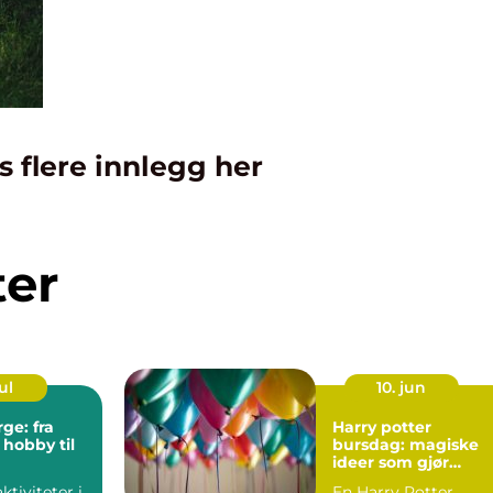
s flere innlegg her
ter
ul
10. jun
rge: fra
Harry potter
 hobby til
bursdag: magiske
ideer som gjør
dagen
aktiviteter i
En Harry Potter