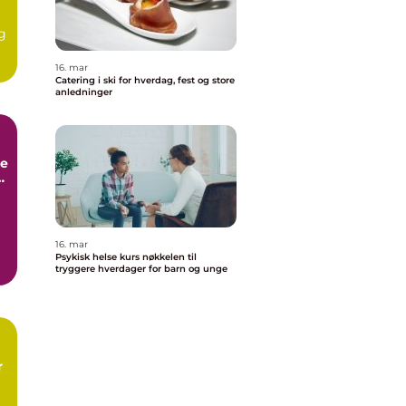
m
g
16. mar
Catering i ski for hverdag, fest og store
anledninger
re
16. mar
Psykisk helse kurs nøkkelen til
tryggere hverdager for barn og unge
r