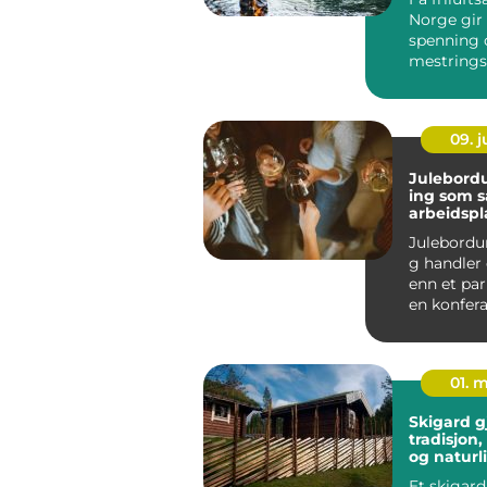
Norge gir 
spenning 
mestrings
fiske. En e
09. 
Julebord
ing som s
arbeidspl
Julebordu
g handler
enn et pa
en konfera
scenen. Ju
01. 
Skigard g
tradisjon
og naturl
innrammi
Et skigard