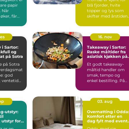
are papir
blå fjorder, hvite
. Når
topper og lys som
 øker, får
skifter med årstidene
mer plass
B...
des
16. nov
i Sartor:
Takeaway i Sartor:
kfull og
Raske måltider fra
mat på Sotra
asiatisk kjøkken på
Sotra
 på Sotra
Et godt takeaway-
verdagsmat
måltid handler om
e: god
smak, tempo og
 ventetid
enkel bestilling. På
enting. B...
Sartor Senter p&a...
sep
03. aug
g-utstyr:
Overnatting i Odda
il
Komfort etter en
 utstyr for
dag fylt med event
ng
og utforskning
g er en
Odda, med sin