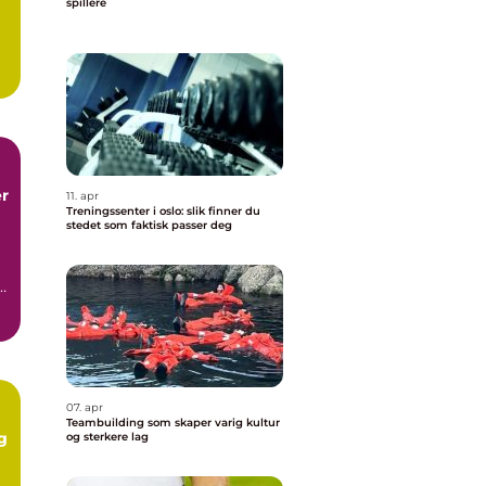
spillere
og
r
11. apr
Treningssenter i oslo: slik finner du
stedet som faktisk passer deg
..
07. apr
Teambuilding som skaper varig kultur
g
og sterkere lag