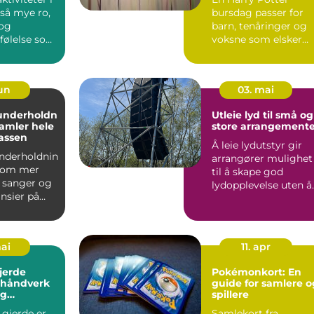
uforglemmelig
så mye ro,
bursdag passer for
og
barn, tenåringer og
følelse som
voksne som elsker
nkel stang...
universet fra bøker 
film...
jun
03. mai
underholdn
Utleie lyd til små og
amler hele
store arrangemente
assen
Å leie lydutstyr gir
nderholdnin
arrangører mulighet
 om mer
til å skape god
r sanger og
lydopplevelse uten å
nsier på
eie alt selv. Mange tr.
leborde...
mai
11. apr
jerde
Pokémonkort: En
, håndverk
guide for samlere o
ig
spillere
ng av
 gjerde er
Samlekort fra