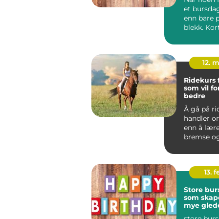
et bursda
enn bare 
blekk. Kor
for gode or
12. 
Ridekurs 
som vil f
bedre
Å gå på ri
handler o
enn å lære
bremse og
galopp. F
bl...
13. f
Store bur
som skape
mye gled
store bur