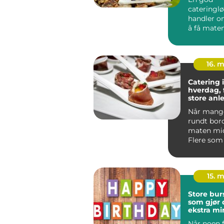
cateringl
handler o
å få maten
skal skape
selve dagen
16. 
Catering i
hverdag, 
store anl
Når mang
rundt bord
maten mid
Flere som
selskap i 
...
15. 
Store bur
som gjør
ekstra mi
Når noen fy