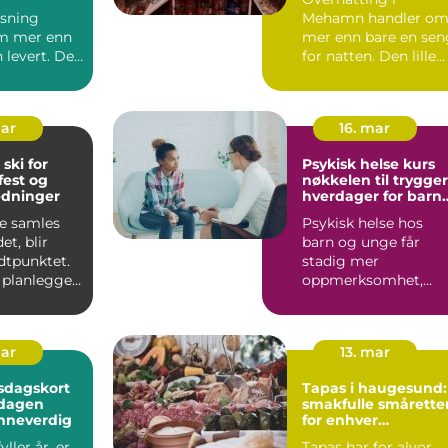
øsning
Mehamn handler o
m mer enn
mer enn bare en sen
 levert. Den
for natten. Den lille
 ro rundt
kystbygda helt
, sa...
nordøst i ...
mar
16. mar
 ski for
Psykisk helse kurs
fest og
nøkkelen til trygge
edninger
hverdager for barn
og unge
e samles
Psykisk helse hos
et, blir
barn og unge får
tpunktet.
stadig mer
 planlegger
oppmerksomhet,
Ski, opplever
både i skole,
barnehage og hjem.
Flere ...
mar
13. mar
sdagskort
Tapas i haugesund:
 dagen
smakfulle smårette
nneverdig
for enhver
anledning
ller år, er
Tapas har for alvor