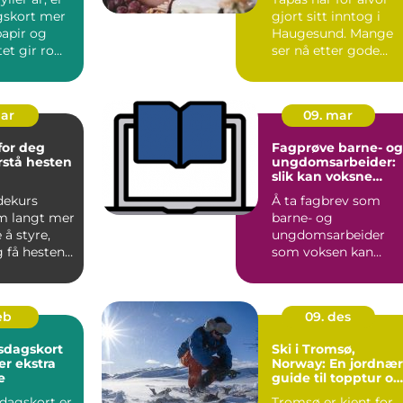
gskort mer
gjort sitt inntog i
papir og
Haugesund. Mange
tet gir rom
ser nå etter gode
d, var...
alternativer til
tradisjo...
mar
09. mar
for deg
Fagprøve barne- og
orstå hesten
ungdomsarbeider:
slik kan voksne
lykkes
dekurs
Å ta fagbrev som
m langt mer
barne- og
 å styre,
ungdomsarbeider
 få hesten i
som voksen kan
or mange
oppleves som både
spennende og
krevende. M...
eb
09. des
sdagskort
Ski i Tromsø,
r ekstra
Norway: En jordnær
e
guide til topptur og
vinterglede
sdagskort er
Tromsø er kjent for