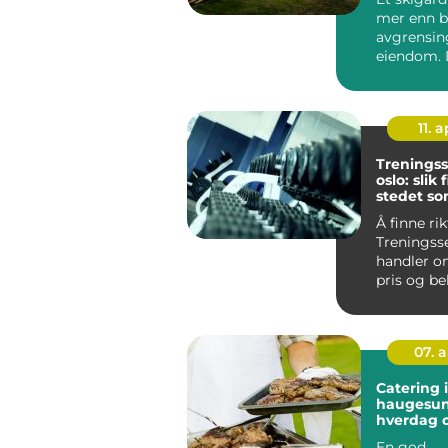
tomta
mer enn b
avgrensin
eiendom. 
del av nor
byggeskikk,
11. a
Treningss
oslo: slik
stedet so
passer d
Å finne rik
Treningss
handler o
pris og be
Mange me
inn med ...
07. 
Catering i
haugesun
hverdag o
En god