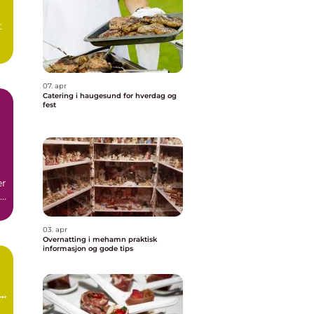
t
07. apr
Catering i haugesund for hverdag og
fest
er
nn
03. apr
Overnatting i mehamn praktisk
informasjon og gode tips
e