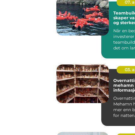
07. 
Teambuil
skaper va
og sterke
Når en bed
investerer 
teambuild
det om la
en hyggel
borte fra k
03. 
Overnatti
mehamn praktisk
informas
tips
Overnatti
Mehamn h
mer enn b
for natten.
kystbygda
nordøst i ..