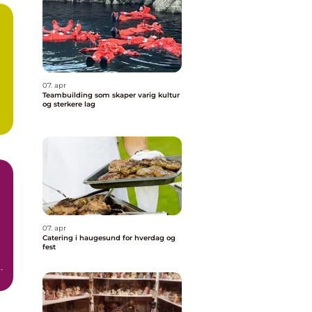
07. apr
Teambuilding som skaper varig kultur
og sterkere lag
07. apr
Catering i haugesund for hverdag og
fest