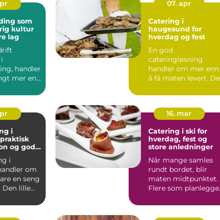
apr
07. apr
ding som
Catering i
rig kultur
haugesund for
re lag
hverdag og fest
rift
En god
i
cateringløsning
ing, handler
handler om mer enn
ngt mer enn
å få maten levert. D
ig dag
skal skape ro rundt
on...
selve dagen, sa...
apr
16. mar
ng i
Catering i ski for
hverdag, fest og
jon og gode
store anledninger
ng i
Når mange samles
andler om
rundt bordet, blir
are en seng
maten midtpunktet.
 Den lille
Flere som planlegge
 helt
selskap i Ski, oppleve
.
...