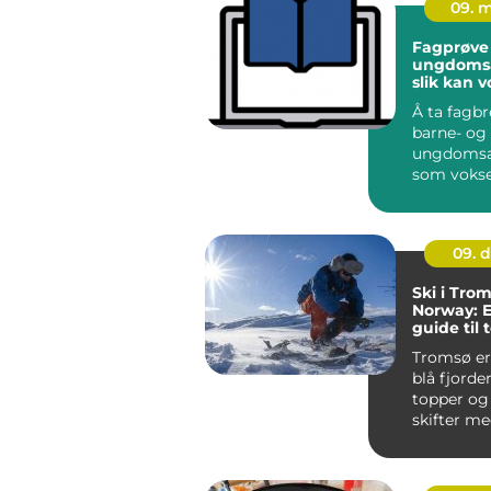
09. 
Fagprøve
ungdomsa
slik kan 
lykkes
Å ta fagb
barne- og
ungdomsa
som voks
oppleves 
spennend
krevende. 
09. 
Ski i Trom
Norway: 
guide til
vintergle
Tromsø er 
blå fjorder
topper og
skifter me
B...