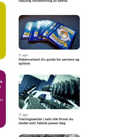
naturlig innramming av tomta
i
m
.
11. apr
Pokémonkort: En guide for samlere og
spillere
n
e
in
11. apr
Treningssenter i oslo: slik finner du
stedet som faktisk passer deg