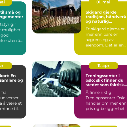
mai
01. mai
 til små og
Skigard gjerde
rangementer
tradisjon, håndverk
og naturlig
tstyr gir
innramming av
Et skigard gjerde er
r mulighet
tomta
mer enn bare en
e god
avgrensing av
lse uten å
eiendom. Det er en
v. Mange tr...
del av norsk
byggeskikk, et sp...
pr
11. apr
ort: En
Treningssenter i
 samlere og
oslo: slik finner du
stedet som faktisk
passer deg
 fra
Å finne riktig
universet
Treningssenter Oslo
ra å være et
handler om mer enn
inne til
pris og beliggenhet.
Mange melder seg
inn med ...