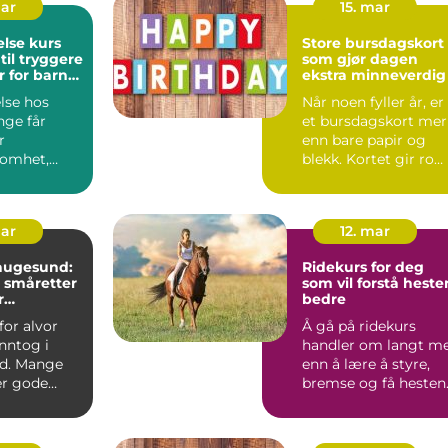
mar
15. mar
else kurs
Store bursdagskort
til tryggere
som gjør dagen
 for barn
ekstra minneverdig
lse hos
Når noen fyller år, er
nge får
et bursdagskort mer
r
enn bare papir og
omhet,
blekk. Kortet gir ro
e,
for gode ord, var...
 og hjem.
mar
12. mar
haugesund:
Ridekurs for deg
 småretter
som vil forstå heste
r
bedre
g
for alvor
Å gå på ridekurs
inntog i
handler om langt m
d. Mange
enn å lære å styre,
er gode
bremse og få hesten 
r til
galopp. For mange
bl...