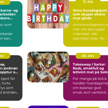
mar
13. feb
 barne- og
Store bursdagskort
rbeider:
som skaper ekstra
voksne
mye glede
rev som
store bursdagskort e
mer enn bare papir
rbeider
med tekst. Når
en kan
størrelsen øker, får
som både
hilsenen mer plass
e og
båd...
M...
des
06. des
sø,
Takeaway i Sartor:
En jordnær
Rask, smakfull og
 topptur og
lettvint mat på Sotr
de
kjent for
For mange på Sotra
, hvite
handler hverdagsma
 lys som
om balanse: god
d årstidene.
smak, kort ventetid
og enkel henting. B...