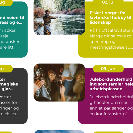
aug
02. jul
Fiske i norge: fra
en til
lavterskel hobby til
ress og en
lidenskap
verdag
m søker
Få friluftsaktiviteter 
asje
Norge gir så mye ro,
and ønsker
spenning og
re litt
mestringsfølelse so
e vil ha
fiske. En enkel stang..
g...
jun
09. jun
ter
Julebordunderhold
 magiske
ing som samler hel
 gjør
arbeidsplassen
Potter
Julebordunderholdn
melig
asser for
g handler om mer
ringer og
enn et par sanger og
m elsker
en konferansier på
fra bøker og
scenen. Juleborde...