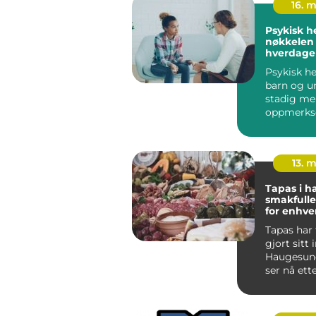
16. 
Psykisk h
nøkkelen 
hverdager
og unge
Psykisk he
barn og u
stadig me
oppmerks
både i skol
barnehage
Flere ...
13. 
Tapas i 
smakfulle
for enhve
anlednin
Tapas har 
gjort sitt 
Haugesun
ser nå ett
alternative
tradisjo...