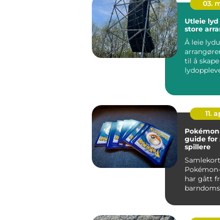
03. 
Utleie lyd
store ar
Å leie lydu
arrangøre
til å skap
lydoppleve
eie alt sel
11. a
Pokémonk
guide for
spillere
Samlekort
Pokémon-
har gått f
barndomsm
&a...