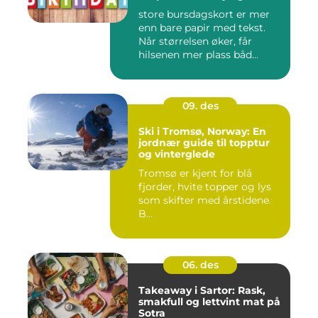
store bursdagskort er mer
enn bare papir med tekst.
Når størrelsen øker, får
hilsenen mer plass båd...
09. des
Ski i Tromsø, Norway: En
jordnær guide til topptur
og vinterglede
Tromsø er kjent for blå
fjorder, hvite topper og lys
som skifter med årstidene.
B...
06. des
Takeaway i Sartor: Rask,
smakfull og lettvint mat på
Sotra