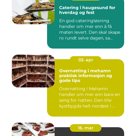
Catering i haugesund for
hverdag og fest
En god cateringløsning
handler om mer enn å få
maten levert. Den skal skape
ro rundt selve dagen, sa...
03. apr
Overnatting i mehamn
praktisk informasjon og
gode tips
Overnatting i Mehamn
handler om mer enn bare en
seng for natten. Den lille
kystbygda helt nordøst i ...
16. mar