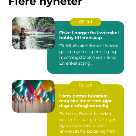
Flere nyheter
02. jul
Fiske i norge: fra lavterskel
hobby til lidenskap
Få friluftsaktiviteter i Norge
gir så mye ro, spenning og
mestringsfølelse som fiske.
En enkel stang...
10. jun
Harry potter bursdag:
magiske ideer som gjør
dagen uforglemmelig
En Harry Potter bursdag
passer for barn, tenåringer
og voksne som elsker
universet fra bøker og film...