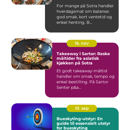
For mange på Sotra handler
hverdagsmat om balanse:
god smak, kort ventetid og
enkel henting. B...
16. nov
Takeaway i Sartor: Raske
måltider fra asiatisk
kjøkken på Sotra
Et godt takeaway-måltid
handler om smak, tempo og
enkel bestilling. På Sartor
Senter p&a...
01. sep
Bueskyting-utstyr: En
guide til essensielt utstyr
for bueskyting