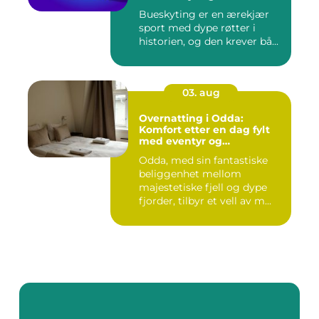
Bueskyting er en ærekjær
sport med dype røtter i
historien, og den krever bå...
03. aug
Overnatting i Odda:
Komfort etter en dag fylt
med eventyr og
utforskning
Odda, med sin fantastiske
beliggenhet mellom
majestetiske fjell og dype
fjorder, tilbyr et vell av m...