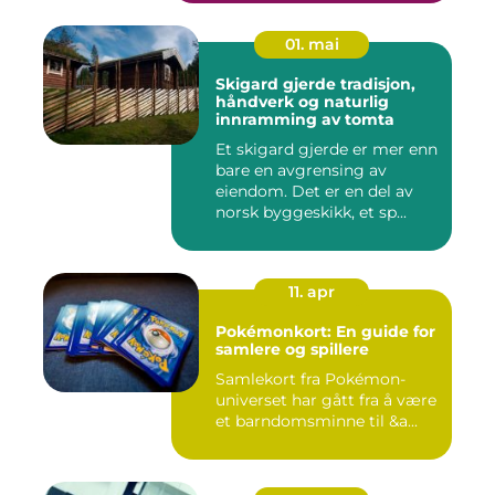
01. mai
Skigard gjerde tradisjon,
håndverk og naturlig
innramming av tomta
Et skigard gjerde er mer enn
bare en avgrensing av
eiendom. Det er en del av
norsk byggeskikk, et sp...
11. apr
Pokémonkort: En guide for
samlere og spillere
Samlekort fra Pokémon-
universet har gått fra å være
et barndomsminne til &a...