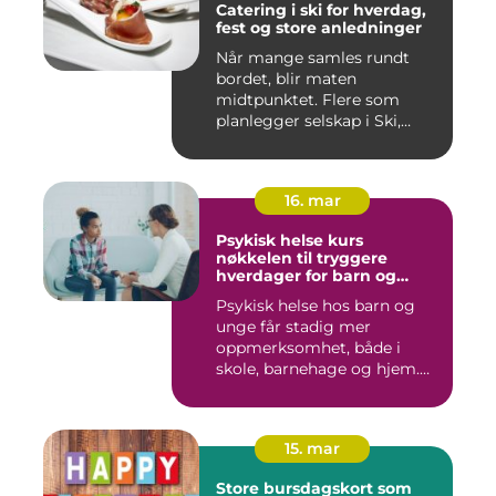
Catering i ski for hverdag,
fest og store anledninger
Når mange samles rundt
bordet, blir maten
midtpunktet. Flere som
planlegger selskap i Ski,
opplever ...
16. mar
Psykisk helse kurs
nøkkelen til tryggere
hverdager for barn og
unge
Psykisk helse hos barn og
unge får stadig mer
oppmerksomhet, både i
skole, barnehage og hjem.
Flere ...
15. mar
Store bursdagskort som