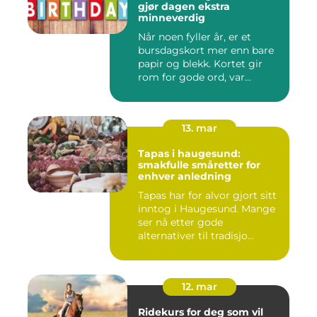
gjør dagen ekstra
minneverdig
Når noen fyller år, er et
bursdagskort mer enn bare
papir og blekk. Kortet gir
rom for gode ord, var...
13. mar
Tapas i haugesund:
smakfulle småretter for
enhver anledning
Tapas har for alvor gjort sitt
inntog i Haugesund. Mange
ser nå etter gode
alternativer til tradisjo...
12. mar
Ridekurs for deg som vil