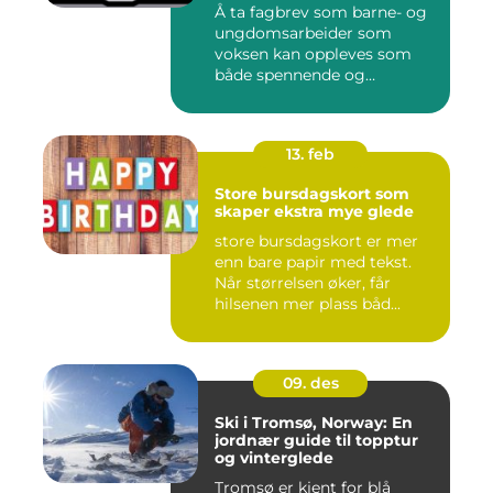
Å ta fagbrev som barne- og
ungdomsarbeider som
voksen kan oppleves som
både spennende og
krevende. M...
13. feb
Store bursdagskort som
skaper ekstra mye glede
store bursdagskort er mer
enn bare papir med tekst.
Når størrelsen øker, får
hilsenen mer plass båd...
09. des
Ski i Tromsø, Norway: En
jordnær guide til topptur
og vinterglede
Tromsø er kjent for blå