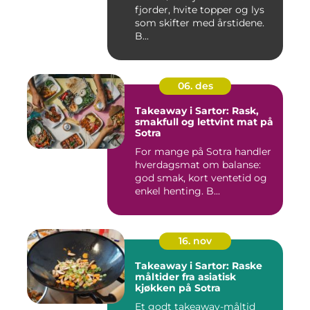
fjorder, hvite topper og lys
som skifter med årstidene.
B...
06. des
Takeaway i Sartor: Rask,
smakfull og lettvint mat på
Sotra
For mange på Sotra handler
hverdagsmat om balanse:
god smak, kort ventetid og
enkel henting. B...
16. nov
Takeaway i Sartor: Raske
måltider fra asiatisk
kjøkken på Sotra
Et godt takeaway-måltid