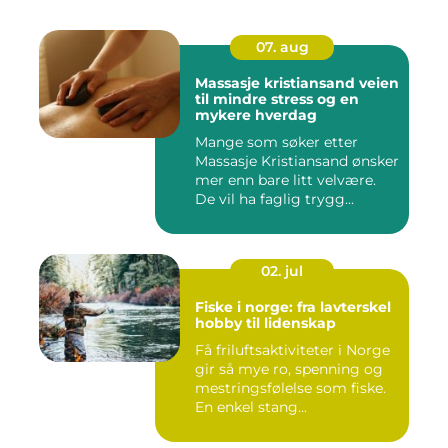
07. aug
Massasje kristiansand veien
til mindre stress og en
mykere hverdag
Mange som søker etter
Massasje Kristiansand ønsker
mer enn bare litt velvære.
De vil ha faglig trygg...
02. jul
Fiske i norge: fra lavterskel
hobby til lidenskap
Få friluftsaktiviteter i Norge
gir så mye ro, spenning og
mestringsfølelse som fiske.
En enkel stang...