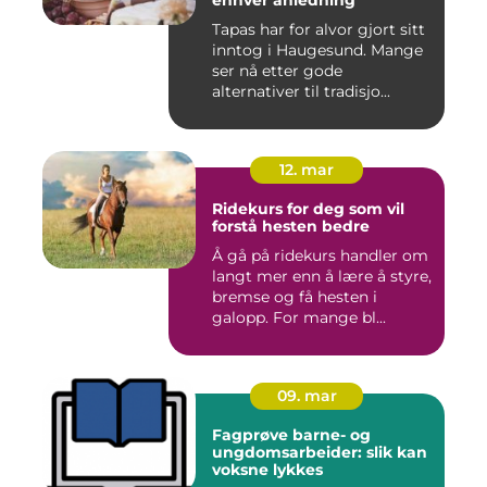
enhver anledning
Tapas har for alvor gjort sitt
inntog i Haugesund. Mange
ser nå etter gode
alternativer til tradisjo...
12. mar
Ridekurs for deg som vil
forstå hesten bedre
Å gå på ridekurs handler om
langt mer enn å lære å styre,
bremse og få hesten i
galopp. For mange bl...
09. mar
Fagprøve barne- og
ungdomsarbeider: slik kan
voksne lykkes