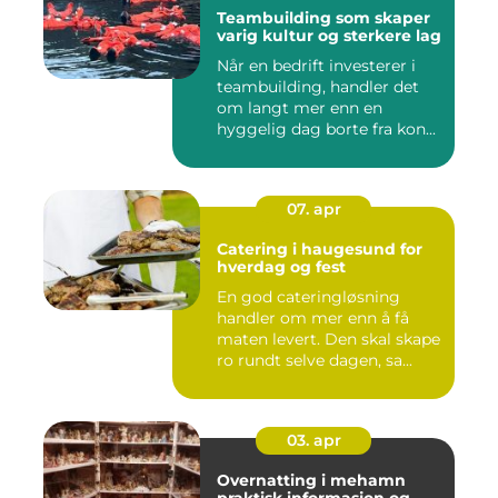
Teambuilding som skaper
varig kultur og sterkere lag
Når en bedrift investerer i
teambuilding, handler det
om langt mer enn en
hyggelig dag borte fra kon...
07. apr
Catering i haugesund for
hverdag og fest
En god cateringløsning
handler om mer enn å få
maten levert. Den skal skape
ro rundt selve dagen, sa...
03. apr
Overnatting i mehamn