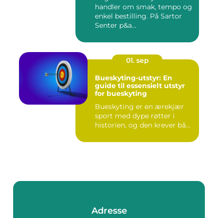
handler om smak, tempo og
enkel bestilling. På Sartor
Senter p&a...
01. sep
Bueskyting-utstyr: En
guide til essensielt utstyr
for bueskyting
Bueskyting er en ærekjær
sport med dype røtter i
historien, og den krever bå...
Adresse