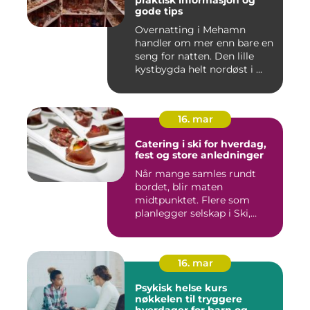
praktisk informasjon og
gode tips
Overnatting i Mehamn
handler om mer enn bare en
seng for natten. Den lille
kystbygda helt nordøst i ...
16. mar
Catering i ski for hverdag,
fest og store anledninger
Når mange samles rundt
bordet, blir maten
midtpunktet. Flere som
planlegger selskap i Ski,
opplever ...
16. mar
Psykisk helse kurs
nøkkelen til tryggere