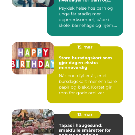
hverdager for barn og
unge
Psykisk helse hos barn og
unge får stadig mer
oppmerksomhet, både i
skole, barnehage og hjem.
Flere ...
15. mar
Store bursdagskort som
gjør dagen ekstra
minneverdig
Når noen fyller år, er et
bursdagskort mer enn bare
papir og blekk. Kortet gir
rom for gode ord, var...
13. mar
Tapas i haugesund:
smakfulle småretter for