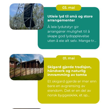
03. mai
Utleie lyd til små og store
arrangementer
Å leie lydutstyr gir
arrangører mulighet til å
skape god lydopplevelse
uten å eie alt selv. Mange tr...
01. mai
Skigard gjerde tradisjon,
håndverk og naturlig
innramming av tomta
Et skigard gjerde er mer enn
bare en avgrensing av
eiendom. Det er en del av
norsk byggeskikk, et sp...