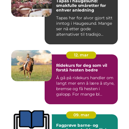
Tapas i haugesund:
smakfulle småretter for
enhver anledning
Tapas har for alvor gjort sitt
inntog i Haugesund. Mange
ser nå etter gode
alternativer til tradisjo...
12. mar
Ridekurs for deg som vil
forstå hesten bedre
Å gå på ridekurs handler om
langt mer enn å lære å styre,
bremse og få hesten i
galopp. For mange bl...
09. mar
Fagprøve barne- og