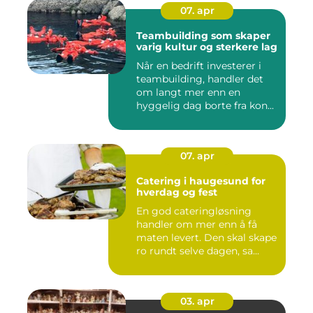
07. apr
Teambuilding som skaper
varig kultur og sterkere lag
Når en bedrift investerer i
teambuilding, handler det
om langt mer enn en
hyggelig dag borte fra kon...
07. apr
Catering i haugesund for
hverdag og fest
En god cateringløsning
handler om mer enn å få
maten levert. Den skal skape
ro rundt selve dagen, sa...
03. apr