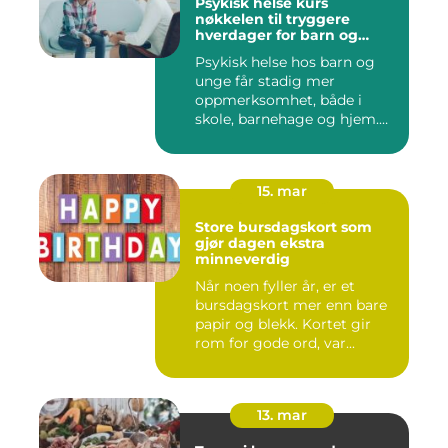
Psykisk helse kurs
nøkkelen til tryggere
hverdager for barn og
unge
Psykisk helse hos barn og
unge får stadig mer
oppmerksomhet, både i
skole, barnehage og hjem.
Flere ...
15. mar
Store bursdagskort som
gjør dagen ekstra
minneverdig
Når noen fyller år, er et
bursdagskort mer enn bare
papir og blekk. Kortet gir
rom for gode ord, var...
13. mar