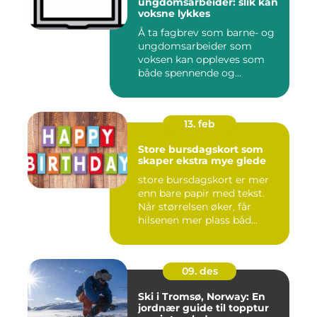
ungdomsarbeider: slik kan
voksne lykkes
Å ta fagbrev som barne- og
ungdomsarbeider som
voksen kan oppleves som
både spennende og
krevende. M...
13. feb
Store bursdagskort som
skaper ekstra mye glede
store bursdagskort er mer
enn bare papir med tekst.
Når størrelsen øker, får
hilsenen mer plass båd...
09. des
Ski i Tromsø, Norway: En
jordnær guide til topptur