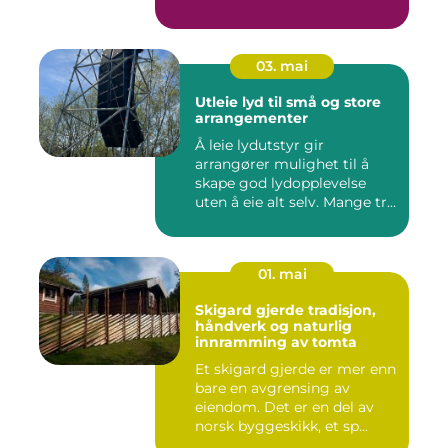
03. mai
Utleie lyd til små og store
arrangementer
Å leie lydutstyr gir
arrangører mulighet til å
skape god lydopplevelse
uten å eie alt selv. Mange tr...
01. mai
Skigard gjerde tradisjon,
håndverk og naturlig
innramming av tomta
Et skigard gjerde er mer enn
bare en avgrensing av
eiendom. Det er en del av
norsk byggeskikk, et sp...