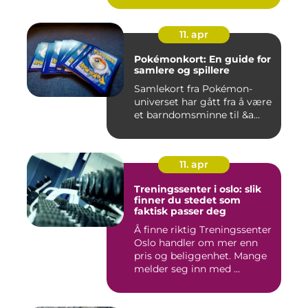
11. apr
Pokémonkort: En guide for
samlere og spillere
Samlekort fra Pokémon-
universet har gått fra å være
et barndomsminne til &a...
11. apr
Treningssenter i oslo: slik
finner du stedet som
faktisk passer deg
Å finne riktig Treningssenter
Oslo handler om mer enn
pris og beliggenhet. Mange
melder seg inn med ...