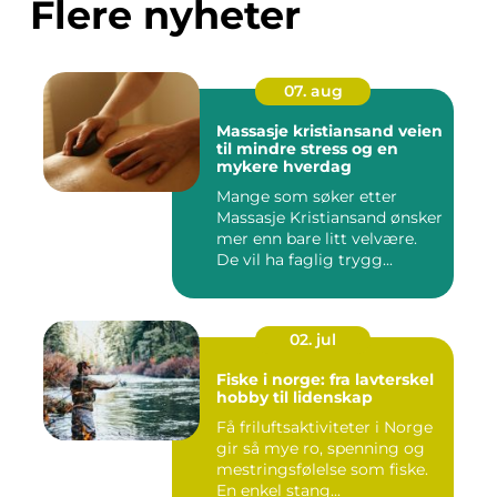
Flere nyheter
07. aug
Massasje kristiansand veien
til mindre stress og en
mykere hverdag
Mange som søker etter
Massasje Kristiansand ønsker
mer enn bare litt velvære.
De vil ha faglig trygg...
02. jul
Fiske i norge: fra lavterskel
hobby til lidenskap
Få friluftsaktiviteter i Norge
gir så mye ro, spenning og
mestringsfølelse som fiske.
En enkel stang...