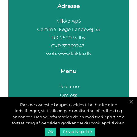
Adresse
web:
www.klikko.dk
Menu
Reklame
Om oss
Cookies
På vores website bruges cookies til at huske dine
indstillinger, statistik og personalisering af indhold og
Kontakt Oss
annoncer. Denne information deles med tredjepart. Ved
Sitemap
fortsat brug af websiden godkender du cookiepolitikken.
Ok
Privatlivspolitik