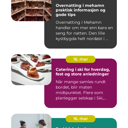
Overnatting i mehamn
praktisk informasjon og
gode tips
Overnatting i Mehamn
handler om mer enn bare en
seng for natten. Den lille
kystbygda helt nordøst i ...
16. mar
Catering i ski for hverdag,
fest og store anledninger
Når mange samles rundt
bordet, blir maten
midtpunktet. Flere som
planlegger selskap i Ski,
opplever ...
16. mar