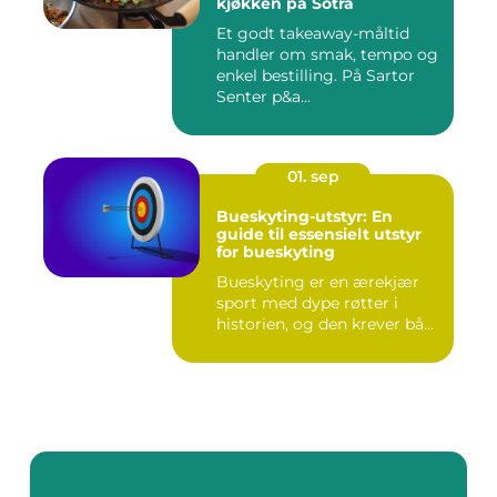
kjøkken på Sotra
Et godt takeaway-måltid
handler om smak, tempo og
enkel bestilling. På Sartor
Senter p&a...
01. sep
Bueskyting-utstyr: En
guide til essensielt utstyr
for bueskyting
Bueskyting er en ærekjær
sport med dype røtter i
historien, og den krever bå...