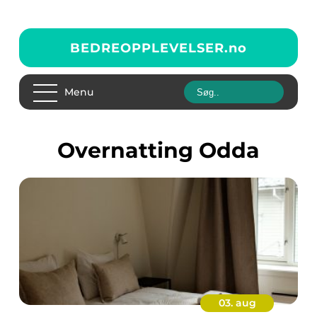
BEDREOPPLEVELSER.
no
Menu
Overnatting Odda
03. aug