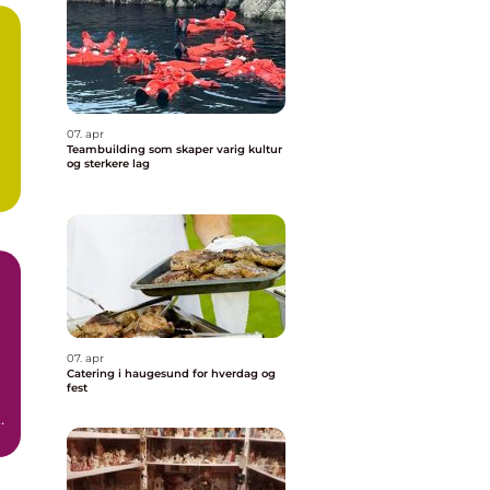
07. apr
Teambuilding som skaper varig kultur
og sterkere lag
07. apr
Catering i haugesund for hverdag og
fest