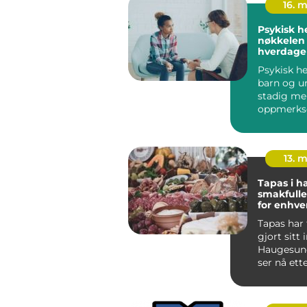
16. 
Psykisk h
nøkkelen 
hverdager
og unge
Psykisk he
barn og u
stadig me
oppmerks
både i skol
barnehage
Flere ...
13. 
Tapas i 
smakfulle
for enhve
anlednin
Tapas har 
gjort sitt 
Haugesun
ser nå ett
alternative
tradisjo...