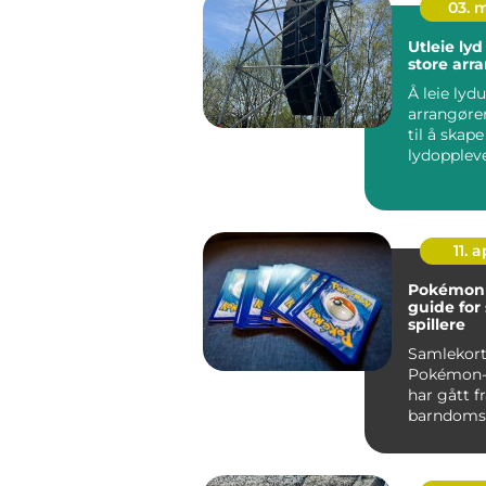
03. 
Utleie lyd
store ar
Å leie lydu
arrangøre
til å skap
lydoppleve
eie alt sel
11. a
Pokémonk
guide for
spillere
Samlekort
Pokémon-
har gått f
barndomsm
&a...