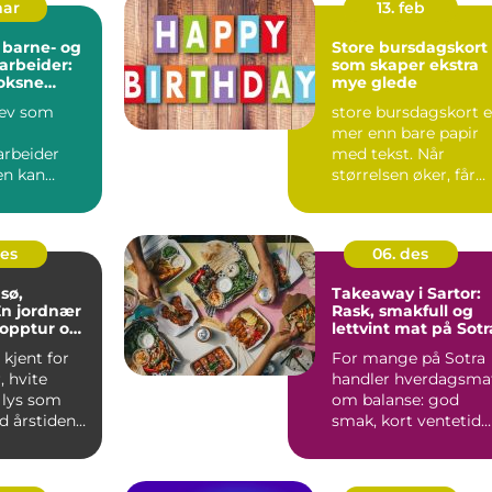
mar
13. feb
 barne- og
Store bursdagskort
rbeider:
som skaper ekstra
voksne
mye glede
rev som
store bursdagskort e
mer enn bare papir
rbeider
med tekst. Når
en kan
størrelsen øker, får
som både
hilsenen mer plass
e og
båd...
M...
des
06. des
sø,
Takeaway i Sartor:
En jordnær
Rask, smakfull og
 topptur og
lettvint mat på Sotr
de
kjent for
For mange på Sotra
, hvite
handler hverdagsma
 lys som
om balanse: god
d årstidene.
smak, kort ventetid
og enkel henting. B...