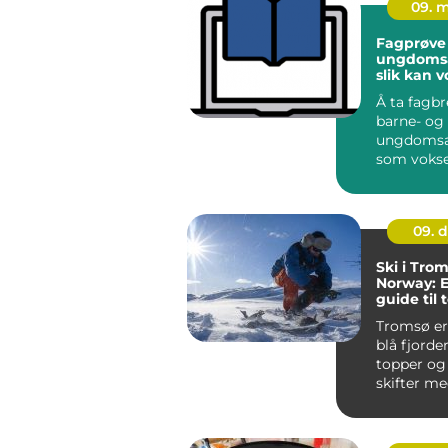
09. 
Fagprøve
ungdomsa
slik kan 
lykkes
Å ta fagb
barne- og
ungdomsa
som voks
oppleves 
spennend
krevende. 
09. 
Ski i Trom
Norway: 
guide til
vintergle
Tromsø er 
blå fjorder
topper og
skifter me
B...