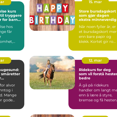
mar
15. mar
else kurs
Store bursdagskort
til tryggere
som gjør dagen
 for barn
ekstra minneverdig
lse hos
Når noen fyller år, er
nge får
et bursdagskort mer
r
enn bare papir og
omhet,
blekk. Kortet gir ro
e,
for gode ord, var...
 og hjem.
mar
12. mar
haugesund:
Ridekurs for deg
 småretter
som vil forstå heste
r
bedre
g
for alvor
Å gå på ridekurs
inntog i
handler om langt m
d. Mange
enn å lære å styre,
er gode
bremse og få hesten 
r til
galopp. For mange
bl...