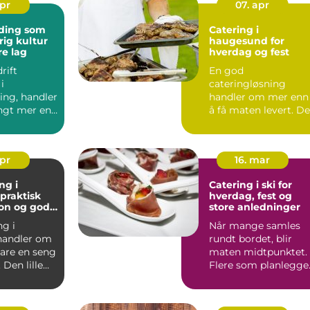
apr
07. apr
ding som
Catering i
rig kultur
haugesund for
re lag
hverdag og fest
rift
En god
i
cateringløsning
ing, handler
handler om mer enn
ngt mer enn
å få maten levert. D
ig dag
skal skape ro rundt
on...
selve dagen, sa...
apr
16. mar
ng i
Catering i ski for
hverdag, fest og
jon og gode
store anledninger
ng i
Når mange samles
andler om
rundt bordet, blir
are en seng
maten midtpunktet.
 Den lille
Flere som planlegge
 helt
selskap i Ski, oppleve
.
...