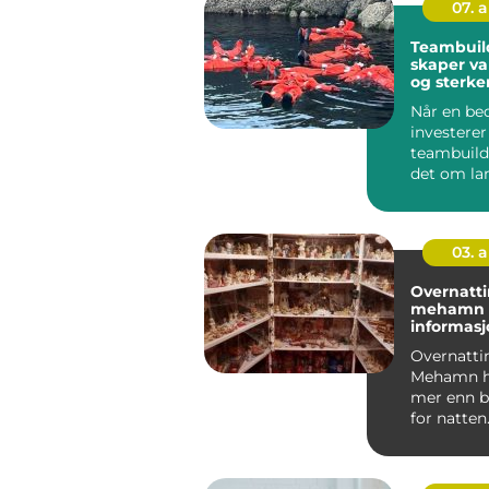
07. 
Teambuil
skaper va
og sterke
Når en bed
investerer 
teambuild
det om la
en hyggel
borte fra k
03. 
Overnatti
mehamn praktisk
informas
tips
Overnatti
Mehamn h
mer enn b
for natten.
kystbygda
nordøst i ..