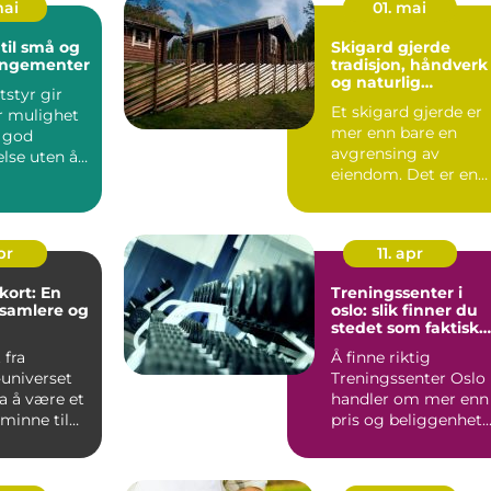
mai
01. mai
 til små og
Skigard gjerde
rangementer
tradisjon, håndverk
og naturlig
tstyr gir
innramming av
Et skigard gjerde er
r mulighet
tomta
mer enn bare en
e god
avgrensing av
lse uten å
eiendom. Det er en
v. Mange tr...
del av norsk
byggeskikk, et sp...
pr
11. apr
ort: En
Treningssenter i
 samlere og
oslo: slik finner du
stedet som faktisk
passer deg
 fra
Å finne riktig
universet
Treningssenter Oslo
ra å være et
handler om mer enn
inne til
pris og beliggenhet.
Mange melder seg
inn med ...