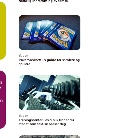
naturlig innramming av tomta
i
m
.
11. apr
Pokémonkort: En guide for samlere og
spillere
n
e
in
11. apr
Treningssenter i oslo: slik finner du
stedet som faktisk passer deg