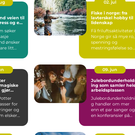
aug
02. jul
Fiske i norge: fra
en til
lavterskel hobby til
ress og en
lidenskap
verdag
m søker
Få friluftsaktiviteter 
asje
Norge gir så mye ro,
and ønsker
spenning og
re litt
mestringsfølelse so
e vil ha
fiske. En enkel stang..
g...
jun
09. jun
ter
Julebordunderhold
 magiske
ing som samler hel
 gjør
arbeidsplassen
Potter
Julebordunderholdn
melig
asser for
g handler om mer
ringer og
enn et par sanger og
m elsker
en konferansier på
fra bøker og
scenen. Juleborde...