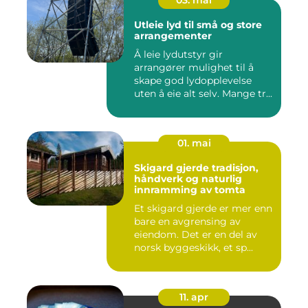
03. mai
Utleie lyd til små og store
arrangementer
Å leie lydutstyr gir
arrangører mulighet til å
skape god lydopplevelse
uten å eie alt selv. Mange tr...
01. mai
Skigard gjerde tradisjon,
håndverk og naturlig
innramming av tomta
Et skigard gjerde er mer enn
bare en avgrensing av
eiendom. Det er en del av
norsk byggeskikk, et sp...
11. apr