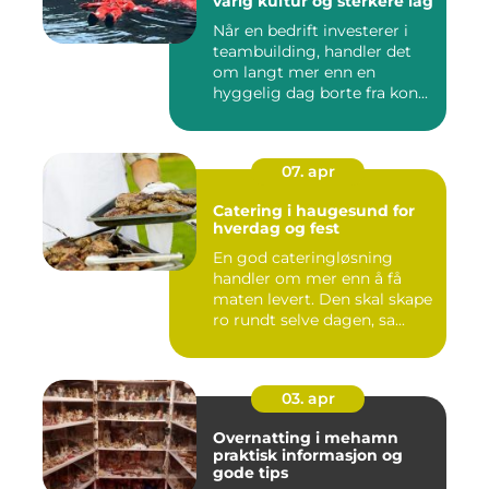
varig kultur og sterkere lag
Når en bedrift investerer i
teambuilding, handler det
om langt mer enn en
hyggelig dag borte fra kon...
07. apr
Catering i haugesund for
hverdag og fest
En god cateringløsning
handler om mer enn å få
maten levert. Den skal skape
ro rundt selve dagen, sa...
03. apr
Overnatting i mehamn
praktisk informasjon og
gode tips