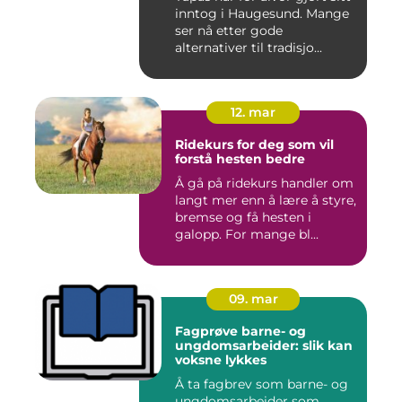
inntog i Haugesund. Mange
ser nå etter gode
alternativer til tradisjo...
12. mar
Ridekurs for deg som vil
forstå hesten bedre
Å gå på ridekurs handler om
langt mer enn å lære å styre,
bremse og få hesten i
galopp. For mange bl...
09. mar
Fagprøve barne- og
ungdomsarbeider: slik kan
voksne lykkes
Å ta fagbrev som barne- og
ungdomsarbeider som