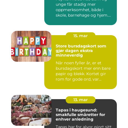
unge får stadig mer
oppmerksomhet, både i
skole, barnehage og hjem.
Flere ...
15. mar
Store bursdagskort som
gjør dagen ekstra
minneverdig
Når noen fyller år, er et
bursdagskort mer enn bare
papir og blekk. Kortet gir
rom for gode ord, var...
13. mar
Tapas i haugesund:
smakfulle småretter for
enhver anledning
Tapas har for alvor gjort sitt