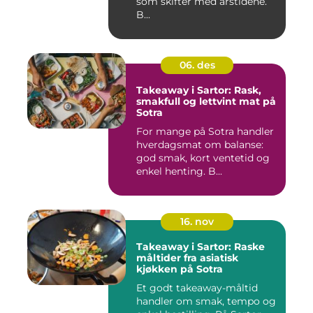
som skifter med årstidene.
B...
06. des
Takeaway i Sartor: Rask,
smakfull og lettvint mat på
Sotra
For mange på Sotra handler
hverdagsmat om balanse:
god smak, kort ventetid og
enkel henting. B...
16. nov
Takeaway i Sartor: Raske
måltider fra asiatisk
kjøkken på Sotra
Et godt takeaway-måltid
handler om smak, tempo og