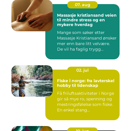
07. aug
Massasje kristiansand veien
til mindre stress og en
mykere hverdag
Mange som søker etter
Massasje Kristiansand ønsker
mer enn bare litt velvære.
De vil ha faglig trygg...
02. jul
Fiske i norge: fra lavterskel
hobby til lidenskap
Få friluftsaktiviteter i Norge
gir så mye ro, spenning og
mestringsfølelse som fiske.
En enkel stang...