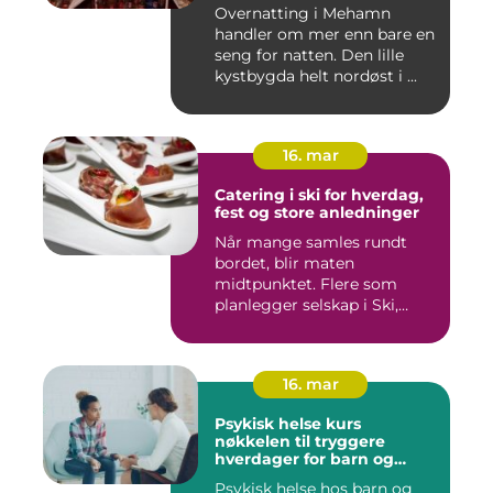
Overnatting i Mehamn
handler om mer enn bare en
seng for natten. Den lille
kystbygda helt nordøst i ...
16. mar
Catering i ski for hverdag,
fest og store anledninger
Når mange samles rundt
bordet, blir maten
midtpunktet. Flere som
planlegger selskap i Ski,
opplever ...
16. mar
Psykisk helse kurs
nøkkelen til tryggere
hverdager for barn og
unge
Psykisk helse hos barn og