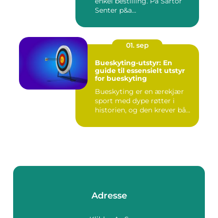
enkel bestilling. På Sartor
Senter p&a...
01. sep
Bueskyting-utstyr: En
guide til essensielt utstyr
for bueskyting
Bueskyting er en ærekjær
sport med dype røtter i
historien, og den krever bå...
Adresse