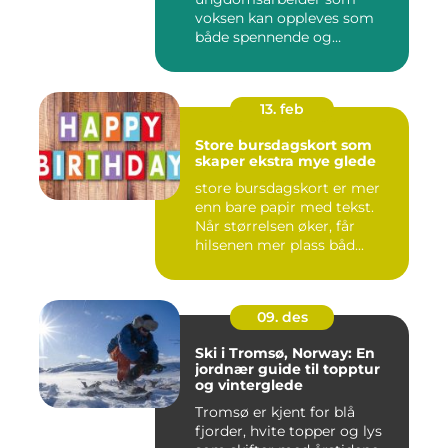
voksen kan oppleves som
både spennende og
krevende. M...
13. feb
Store bursdagskort som
skaper ekstra mye glede
store bursdagskort er mer
enn bare papir med tekst.
Når størrelsen øker, får
hilsenen mer plass båd...
09. des
Ski i Tromsø, Norway: En
jordnær guide til topptur
og vinterglede
Tromsø er kjent for blå
fjorder, hvite topper og lys