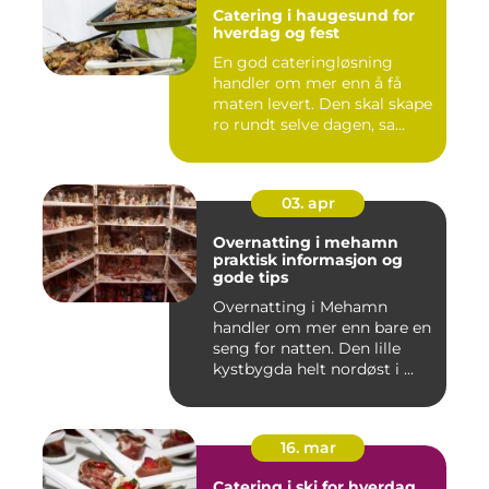
Catering i haugesund for
hverdag og fest
En god cateringløsning
handler om mer enn å få
maten levert. Den skal skape
ro rundt selve dagen, sa...
03. apr
Overnatting i mehamn
praktisk informasjon og
gode tips
Overnatting i Mehamn
handler om mer enn bare en
seng for natten. Den lille
kystbygda helt nordøst i ...
16. mar
Catering i ski for hverdag,