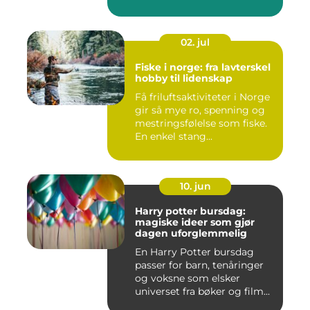
02. jul
Fiske i norge: fra lavterskel
hobby til lidenskap
Få friluftsaktiviteter i Norge
gir så mye ro, spenning og
mestringsfølelse som fiske.
En enkel stang...
10. jun
Harry potter bursdag:
magiske ideer som gjør
dagen uforglemmelig
En Harry Potter bursdag
passer for barn, tenåringer
og voksne som elsker
universet fra bøker og film...