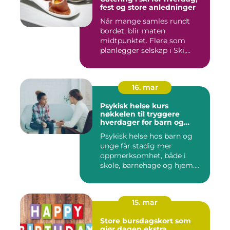
fest og store anledninger
Når mange samles rundt
bordet, blir maten
midtpunktet. Flere som
planlegger selskap i Ski,
opplever ...
16. mar
Psykisk helse kurs
nøkkelen til tryggere
hverdager for barn og
unge
Psykisk helse hos barn og
unge får stadig mer
oppmerksomhet, både i
skole, barnehage og hjem.
Flere ...
15. mar
Store bursdagskort som
gjør dagen ekstra