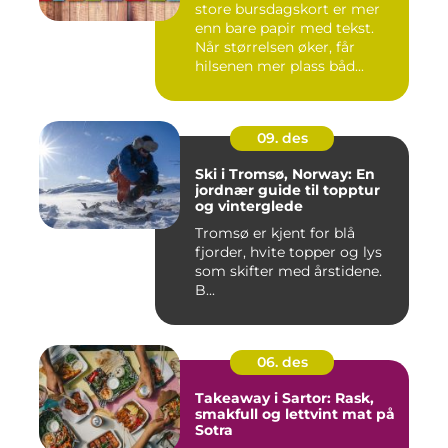
store bursdagskort er mer
enn bare papir med tekst.
Når størrelsen øker, får
hilsenen mer plass båd...
09. des
Ski i Tromsø, Norway: En
jordnær guide til topptur
og vinterglede
Tromsø er kjent for blå
fjorder, hvite topper og lys
som skifter med årstidene.
B...
06. des
Takeaway i Sartor: Rask,
smakfull og lettvint mat på
Sotra