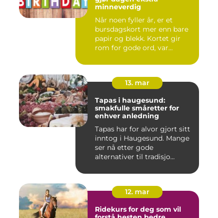
minneverdig
Når noen fyller år, er et
bursdagskort mer enn bare
papir og blekk. Kortet gir
rom for gode ord, var...
13. mar
Tapas i haugesund:
smakfulle småretter for
enhver anledning
Tapas har for alvor gjort sitt
inntog i Haugesund. Mange
ser nå etter gode
alternativer til tradisjo...
12. mar
Ridekurs for deg som vil
forstå hesten bedre