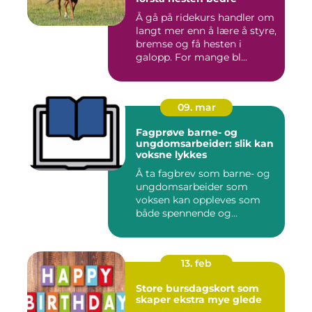
Å gå på ridekurs handler om
langt mer enn å lære å styre,
bremse og få hesten i
galopp. For mange bl...
09. mar
Fagprøve barne- og
ungdomsarbeider: slik kan
voksne lykkes
Å ta fagbrev som barne- og
ungdomsarbeider som
voksen kan oppleves som
både spennende og
krevende. M...
13. feb
Store bursdagskort som
skaper ekstra mye glede