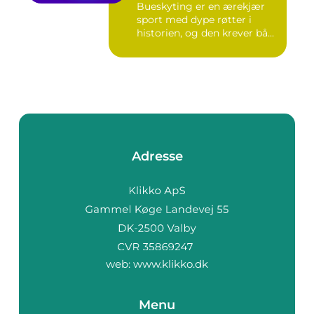
Bueskyting er en ærekjær
sport med dype røtter i
historien, og den krever bå...
Adresse
web:
www.klikko.dk
Menu