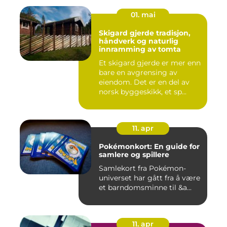
01. mai
Skigard gjerde tradisjon,
håndverk og naturlig
innramming av tomta
Et skigard gjerde er mer enn
bare en avgrensing av
eiendom. Det er en del av
norsk byggeskikk, et sp...
11. apr
Pokémonkort: En guide for
samlere og spillere
Samlekort fra Pokémon-
universet har gått fra å være
et barndomsminne til &a...
11. apr