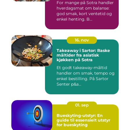
For mange på Sotra handler
hverdagsmat om balanse:
god smak, kort ventetid og
enkel henting. B...
16. nov
Takeaway i Sartor: Raske
måltider fra asiatisk
kjøkken på Sotra
Et godt takeaway-måltid
handler om smak, tempo og
enkel bestilling. På Sartor
Senter p&a...
01. sep
Bueskyting-utstyr: En
guide til essensielt utstyr
for bueskyting