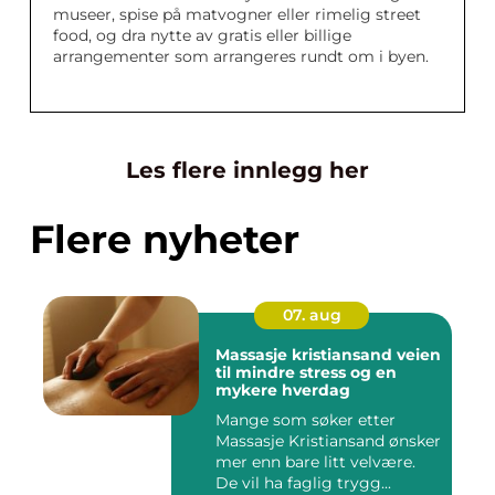
museer, spise på matvogner eller rimelig street
food, og dra nytte av gratis eller billige
arrangementer som arrangeres rundt om i byen.
Les flere innlegg her
Flere nyheter
07. aug
Massasje kristiansand veien
til mindre stress og en
mykere hverdag
Mange som søker etter
Massasje Kristiansand ønsker
mer enn bare litt velvære.
De vil ha faglig trygg...