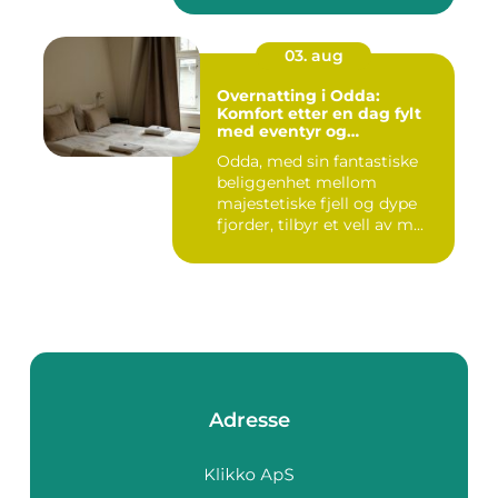
03. aug
Overnatting i Odda:
Komfort etter en dag fylt
med eventyr og
utforskning
Odda, med sin fantastiske
beliggenhet mellom
majestetiske fjell og dype
fjorder, tilbyr et vell av m...
Adresse