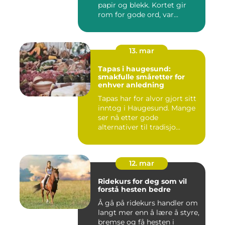
papir og blekk. Kortet gir
rom for gode ord, var...
13. mar
Tapas i haugesund:
smakfulle småretter for
enhver anledning
Tapas har for alvor gjort sitt
inntog i Haugesund. Mange
ser nå etter gode
alternativer til tradisjo...
12. mar
Ridekurs for deg som vil
forstå hesten bedre
Å gå på ridekurs handler om
langt mer enn å lære å styre,
bremse og få hesten i