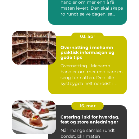
handler om mer enn å få
maten levert. Den skal skape
ro rundt selve dagen, sa...
03. apr
Overnatting i mehamn
praktisk informasjon og
gode tips
Overnatting i Mehamn
handler om mer enn bare en
seng for natten. Den lille
kystbygda helt nordøst i ...
16. mar
Catering i ski for hverdag,
fest og store anledninger
Når mange samles rundt
bordet, blir maten