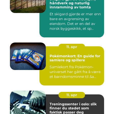
håndverk og naturlig
innramming av tomta
Et skigard gjerde er mer enn
bare en avgrensing av
eiendom. Det er en del av
norsk byggeskikk, et sp...
11. apr
Pokémonkort: En guide for
samlere og spillere
Samlekort fra Pokémon-
universet har gått fra å være
et barndomsminne til &a...
11. apr
Treningssenter i oslo: slik
finner du stedet som
faktisk passer deg