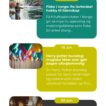
Fiske i norge: fra lavterskel
hobby til lidenskap
Få friluftsaktiviteter i Norge
gir så mye ro, spenning og
mestringsfølelse som fiske.
En enkel stang...
10. jun
Harry potter bursdag:
magiske ideer som gjør
dagen uforglemmelig
En Harry Potter bursdag
passer for barn, tenåringer
og voksne som elsker
universet fra bøker og film...
09. jun