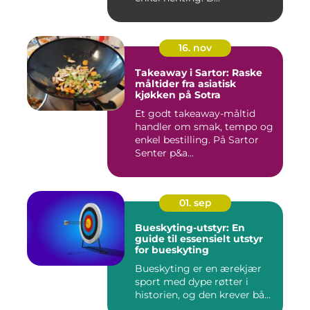
16. nov
Takeaway i Sartor: Raske
måltider fra asiatisk
kjøkken på Sotra
Et godt takeaway-måltid
handler om smak, tempo og
enkel bestilling. På Sartor
Senter p&a...
01. sep
Bueskyting-utstyr: En
guide til essensielt utstyr
for bueskyting
Bueskyting er en ærekjær
sport med dype røtter i
historien, og den krever bå...