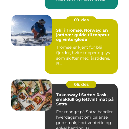
09. des
Ski i Tromsø, Norway: En
jordnær guide til topptur
og vinterglede
Tromsø er kjent for blå
fjorder, hvite topper og lys
som skifter med årstidene.
B...
06. des
Takeaway i Sartor: Rask,
smakfull og lettvint mat på
Sotra
For mange på Sotra handler
hverdagsmat om balanse:
god smak, kort ventetid og
enkel henting. B...