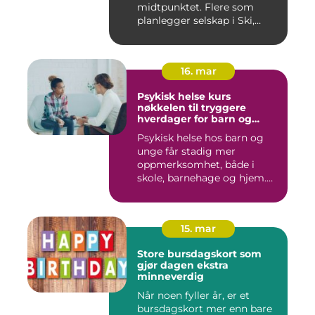
midtpunktet. Flere som
planlegger selskap i Ski,
opplever ...
16. mar
Psykisk helse kurs
nøkkelen til tryggere
hverdager for barn og
unge
Psykisk helse hos barn og
unge får stadig mer
oppmerksomhet, både i
skole, barnehage og hjem.
Flere ...
15. mar
Store bursdagskort som
gjør dagen ekstra
minneverdig
Når noen fyller år, er et
bursdagskort mer enn bare