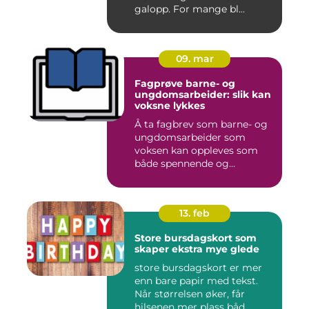
galopp. For mange bl...
09. mar
Fagprøve barne- og
ungdomsarbeider: slik kan
voksne lykkes
Å ta fagbrev som barne- og
ungdomsarbeider som
voksen kan oppleves som
både spennende og
krevende. M...
13. feb
Store bursdagskort som
skaper ekstra mye glede
store bursdagskort er mer
enn bare papir med tekst.
Når størrelsen øker, får
hilsenen mer plass båd...