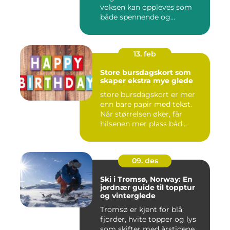
voksen kan oppleves som
både spennende og
krevende. M...
13. feb
Store bursdagskort som
skaper ekstra mye glede
store bursdagskort er mer
enn bare papir med tekst.
Når størrelsen øker, får
hilsenen mer plass båd...
09. des
Ski i Tromsø, Norway: En
jordnær guide til topptur
og vinterglede
Tromsø er kjent for blå
fjorder, hvite topper og lys
som skifter med årstidene.