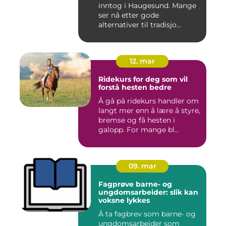
inntog i Haugesund. Mange
ser nå etter gode
alternativer til tradisjo...
12. mar
Ridekurs for deg som vil
forstå hesten bedre
Å gå på ridekurs handler om
langt mer enn å lære å styre,
bremse og få hesten i
galopp. For mange bl...
09. mar
Fagprøve barne- og
ungdomsarbeider: slik kan
voksne lykkes
Å ta fagbrev som barne- og
ungdomsarbeider som