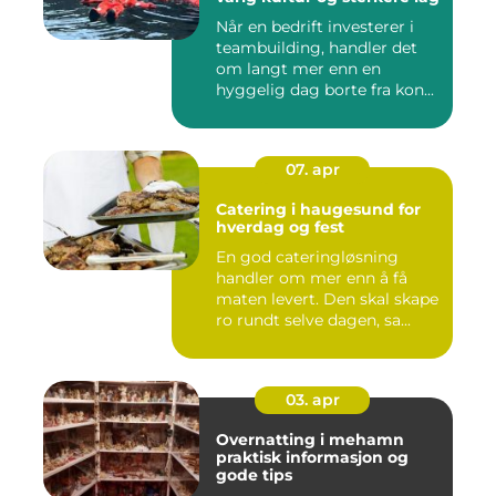
Når en bedrift investerer i
teambuilding, handler det
om langt mer enn en
hyggelig dag borte fra kon...
07. apr
Catering i haugesund for
hverdag og fest
En god cateringløsning
handler om mer enn å få
maten levert. Den skal skape
ro rundt selve dagen, sa...
03. apr
Overnatting i mehamn
praktisk informasjon og
gode tips