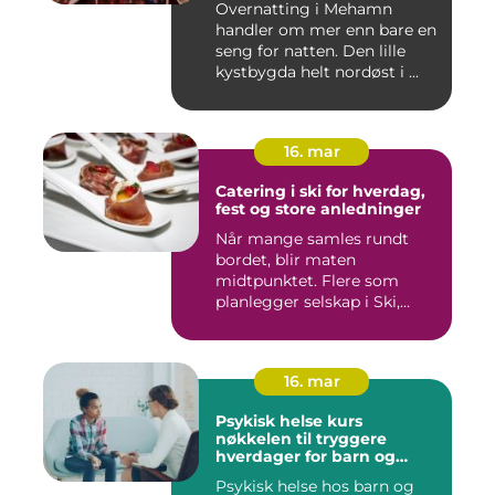
Overnatting i Mehamn
handler om mer enn bare en
seng for natten. Den lille
kystbygda helt nordøst i ...
16. mar
Catering i ski for hverdag,
fest og store anledninger
Når mange samles rundt
bordet, blir maten
midtpunktet. Flere som
planlegger selskap i Ski,
opplever ...
16. mar
Psykisk helse kurs
nøkkelen til tryggere
hverdager for barn og
unge
Psykisk helse hos barn og