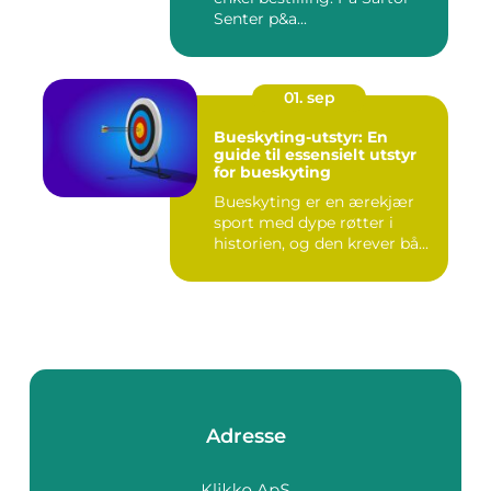
Senter p&a...
01. sep
Bueskyting-utstyr: En
guide til essensielt utstyr
for bueskyting
Bueskyting er en ærekjær
sport med dype røtter i
historien, og den krever bå...
Adresse