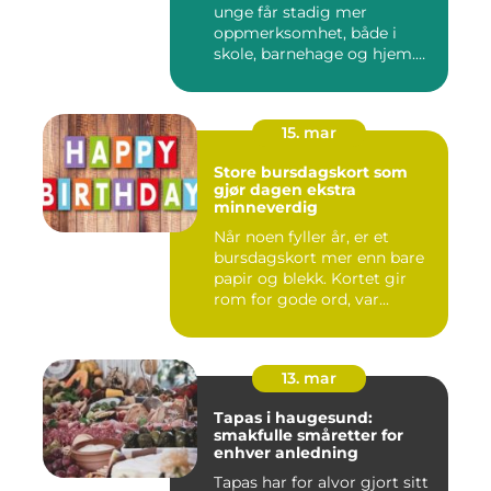
unge får stadig mer
oppmerksomhet, både i
skole, barnehage og hjem.
Flere ...
15. mar
Store bursdagskort som
gjør dagen ekstra
minneverdig
Når noen fyller år, er et
bursdagskort mer enn bare
papir og blekk. Kortet gir
rom for gode ord, var...
13. mar
Tapas i haugesund:
smakfulle småretter for
enhver anledning
Tapas har for alvor gjort sitt