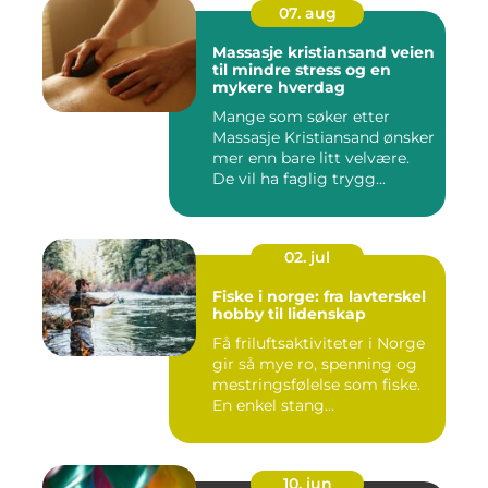
07. aug
Massasje kristiansand veien
til mindre stress og en
mykere hverdag
Mange som søker etter
Massasje Kristiansand ønsker
mer enn bare litt velvære.
De vil ha faglig trygg...
02. jul
Fiske i norge: fra lavterskel
hobby til lidenskap
Få friluftsaktiviteter i Norge
gir så mye ro, spenning og
mestringsfølelse som fiske.
En enkel stang...
10. jun