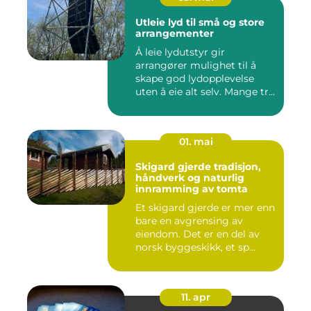
Utleie lyd til små og store
arrangementer
Å leie lydutstyr gir
arrangører mulighet til å
skape god lydopplevelse
uten å eie alt selv. Mange tr...
01. mai
Skigard gjerde tradisjon,
håndverk og naturlig
innramming av tomta
Et skigard gjerde er mer enn
bare en avgrensing av
eiendom. Det er en del av
norsk byggeskikk, et sp...
11. apr