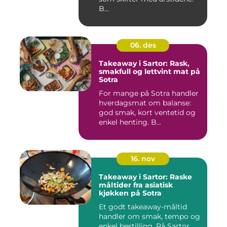
B...
06. des
Takeaway i Sartor: Rask,
smakfull og lettvint mat på
Sotra
For mange på Sotra handler
hverdagsmat om balanse:
god smak, kort ventetid og
enkel henting. B...
16. nov
Takeaway i Sartor: Raske
måltider fra asiatisk
kjøkken på Sotra
Et godt takeaway-måltid
handler om smak, tempo og
enkel bestilling. På Sartor