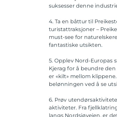
suksesser denne industri
4. Ta en båttur til Preike
turistattraksjoner – Preik
must-see for naturelskere
fantastiske utsikten.
5. Opplev Nord-Europas st
Kjerag for å beundre den
er «kilt» mellom klippene
belønningen ved å se utsi
6. Prøv utendørsaktivitet
aktiviteter. Fra fjellklatr
langs Nordsjøveien, er det