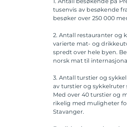
1. Antall besøkende på Pre
tusenvis av besøkende fra
besøker over 250 000 men
2. Antall restauranter og k
varierte mat- og drikkeu
spredt over hele byen. Be
norsk mat til internasjonal
3. Antall turstier og sykk
av turstier og sykkelrute
Med over 40 turstier og m
rikelig med muligheter fo
Stavanger.