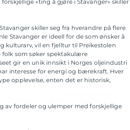
rskjellige «ting å gjøre i Stavanger» skiller
 Stavanger skiller seg fra hverandre på flere
mle Stavanger er ideell for de som ønsker å
ulturarv, vil en fjelltur til Preikestolen
ne folk som søker spektakulære
et gir en unik innsikt i Norges oljeindustri
har interesse for energi og bærekraft. Hver
type opplevelse, enten det er historisk,
 av fordeler og ulemper med forskjellige