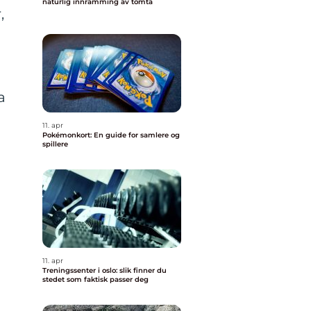
naturlig innramming av tomta
,
a
11. apr
Pokémonkort: En guide for samlere og
spillere
11. apr
Treningssenter i oslo: slik finner du
stedet som faktisk passer deg
g