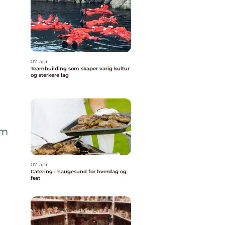
07. apr
Teambuilding som skaper varig kultur
og sterkere lag
om
07. apr
Catering i haugesund for hverdag og
fest