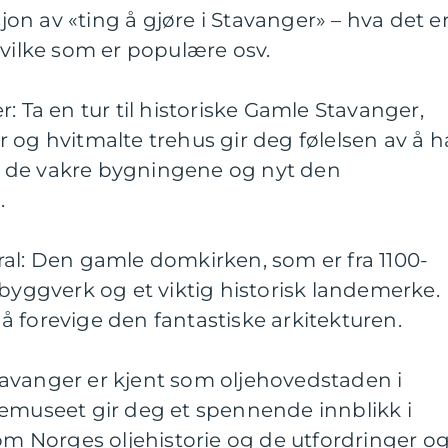
n av «ting å gjøre i Stavanger» – hva det er
hvilke som er populære osv.
: Ta en tur til historiske Gamle Stavanger,
 og hvitmalte trehus gir deg følelsen av å h
dre de vakre bygningene og nyt den
.
ral: Den gamle domkirken, som er fra 1100-
 byggverk og et viktig historisk landemerke.
 forevige den fantastiske arkitekturen.
avanger er kjent som oljehovedstaden i
jemuseet gir deg et spennende innblikk i
 om Norges oljehistorie og de utfordringer o