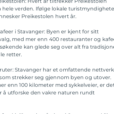
ikestolen: Hvert år tiltrekker Preikestolen
 hele verden. Ifølge lokale turistmyndighete
nesker Preikestolen hvert år.
afeer i Stavanger: Byen er kjent for sitt
tvalg, med mer enn 400 restauranter og kafe
søkende kan glede seg over alt fra tradisjone
e retter.
elruter: Stavanger har et omfattende nettver
r som strekker seg gjennom byen og utover.
er enn 100 kilometer med sykkelveier, er de
r å utforske den vakre naturen rundt