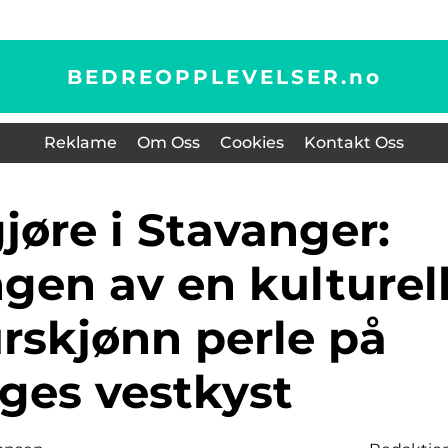
BEDREOPPLEVELSER.
no
Reklame
Om Oss
Cookies
Kontakt Oss
gen av en kulturel
rskjønn perle på
ges vestkyst