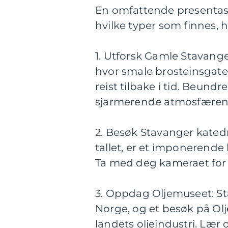
En omfattende presentasjo
hvilke typer som finnes, 
1. Utforsk Gamle Stavanger
hvor smale brosteinsgater
reist tilbake i tid. Beun
sjarmerende atmosfæren
2. Besøk Stavanger kated
tallet, er et imponerende
Ta med deg kameraet for å
3. Oppdag Oljemuseet: St
Norge, og et besøk på Ol
landets oljeindustri. Lær