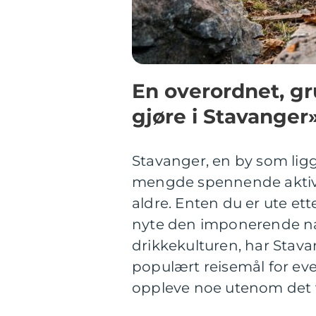
En overordnet, gr
gjøre i Stavanger
Stavanger, en by som ligge
mengde spennende aktivit
aldre. Enten du er ute ett
nyte den imponerende na
drikkekulturen, har Stava
populært reisemål for e
oppleve noe utenom det 