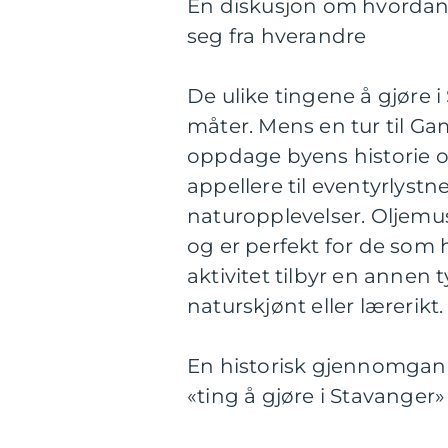
En diskusjon om hvordan fo
seg fra hverandre
De ulike tingene å gjøre i
måter. Mens en tur til Ga
oppdage byens historie og k
appellere til eventyrlyst
naturopplevelser. Oljemuse
og er perfekt for de som 
aktivitet tilbyr en annen 
naturskjønt eller lærerikt.
En historisk gjennomgang
«ting å gjøre i Stavanger»