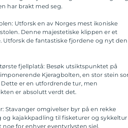
en har brakt med seg.
stolen: Utforsk en av Norges mest ikoniske
estolen. Denne majestetiske klippen er et
. Utforsk de fantastiske fjordene og nyt den
ørste fjellplatå: Besøk utsiktspunktet på
 imponerende Kjeragbolten, en stor stein s
. Dette er en utfordrende tur, men
kten er absolutt verdt det.
er: Stavanger omgivelser byr på en rekke
ing og kajakkpadling til fisketurer og sykkeltur
 noe for enhver eventyrlysten sjel.