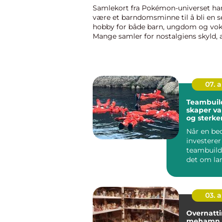
Samlekort fra Pokémon-universet har 
være et barndomsminne til å bli en s
hobby for både barn, ungdom og vok
Mange samler for nostalgiens skyld, 
spiller aktivt på turneringer ...
07. 
Teambuil
skaper va
og sterke
Når en bed
investerer 
teambuild
det om la
en hyggel
borte fra k
03. 
Overnatti
mehamn praktisk