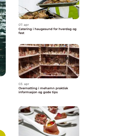
07. apr
Catering i haugesund for hverdag og
fest
03. apr
Overnatting i mehamn praktisk
informasjon og gode tips