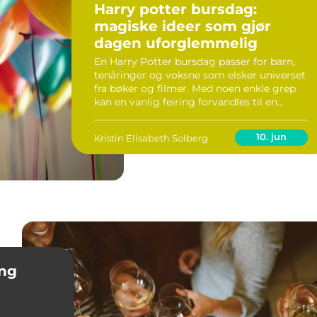
Harry potter bursdag:
magiske ideer som gjør
dagen uforglemmelig
En Harry Potter bursdag passer for barn,
tenåringer og voksne som elsker universet
fra bøker og filmer. Med noen enkle grep
kan en vanlig feiring forvandles til en
magisk dag på Galtvort. Nøkkelen ligger i
helhet: tydelig tema, gjennomførte
10. jun
Kristin Elisabeth Solberg
detaljer ...
ng