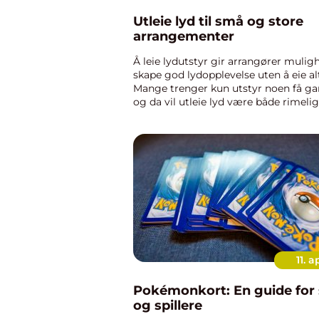
Utleie lyd til små og store
arrangementer
Å leie lydutstyr gir arrangører mulighe
skape god lydopplevelse uten å eie alt
Mange trenger kun utstyr noen få gan
og da vil utleie lyd være både rimeli
mer praktisk enn å kjøpe. Samtidig sti
høye krav til kval...
11. a
Pokémonkort: En guide for
og spillere