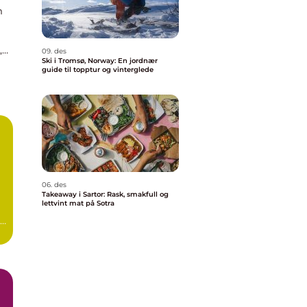
m
,
09. des
Ski i Tromsø, Norway: En jordnær
guide til topptur og vinterglede
06. des
Takeaway i Sartor: Rask, smakfull og
lettvint mat på Sotra
en