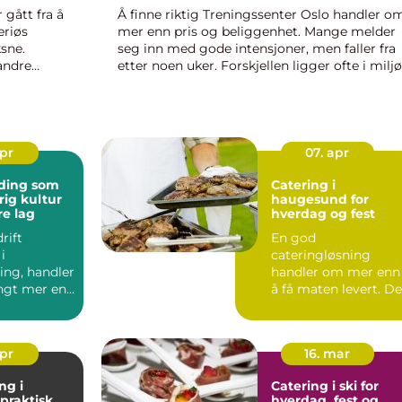
gått fra å
Å finne riktig Treningssenter Oslo handler o
eriøs
mer enn pris og beliggenhet. Mange melder
sne.
seg inn med gode intensjoner, men faller fra
andre
etter noen uker. Forskjellen ligger ofte i miljø
utstyr, oppfølging og hvor godt senteret
matcher hverdagen. Når tre...
apr
07. apr
ding som
Catering i
rig kultur
haugesund for
re lag
hverdag og fest
rift
En god
i
cateringløsning
ing, handler
handler om mer enn
ngt mer enn
å få maten levert. D
ig dag
skal skape ro rundt
on...
selve dagen, sa...
apr
16. mar
ng i
Catering i ski for
hverdag, fest og