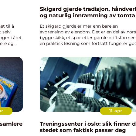
Skigard gjerde tradisjon, håndverk
og naturlig innramming av tomta
t til å
Et skigard gjerde er mer enn bare en
 selv.
avgrensing av eiendom. Det er en del av nor
ger i året,
byggeskikk, et spor etter gamle driftsformer
gere og
en praktisk løsning som fortsatt fungerer god
lles det
dag. Mange velger skigard fordi gjerdet gir e
rolig, naturlig ramme r...
pr
11. apr
 samlere
Treningssenter i oslo: slik finner 
stedet som faktisk passer deg