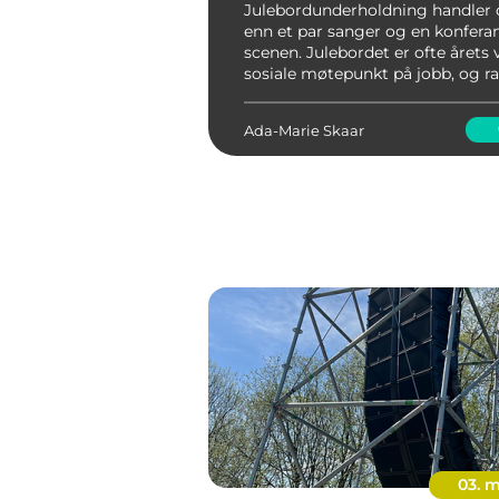
Julebordunderholdning handler
enn et par sanger og en konferan
scenen. Julebordet er ofte årets 
sosiale møtepunkt på jobb, og
rundt kvelden påvirker både ste
samhold og hvordan...
Ada-Marie Skaar
03. 