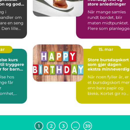
jon og gode
store anledninger
ng i
Når mange samles
andler om
rundt bordet, blir
are en seng
maten midtpunktet.
 Den lille
Flere som planlegge
 helt
selskap i Ski, oppleve
.
...
mar
15. mar
else kurs
Store bursdagskort
til tryggere
som gjør dagen
 for barn
ekstra minneverdig
lse hos
Når noen fyller år, er
nge får
et bursdagskort mer
r
enn bare papir og
omhet,
blekk. Kortet gir ro
e,
for gode ord, var...
 og hjem.
1
2
3
…
39