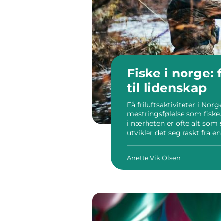
Fiske i norge: 
til lidenskap
Få friluftsaktiviteter i Nor
mestringsfølelse som fiske.
i nærheten er ofte alt som
utvikler det seg raskt fra en
lidenskap som følger dem he
Anette Vik Olsen