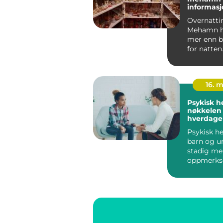
informas
tips
Overnatti
Mehamn h
mer enn b
for natten.
kystbygda
nordøst i ..
16. 
Psykisk h
nøkkelen 
hverdager
og unge
Psykisk he
barn og u
stadig me
oppmerks
både i skol
barnehage
Flere ...