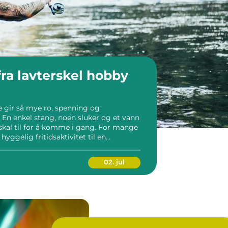
fra lavterskel hobby
ge gir så mye ro, spenning og
 En enkel stang, noen sluker og et vann
 skal til for å komme i gang. For mange
 hyggelig fritidsaktivitet til en
le livet. Fiske handler ikke […]
02. jul