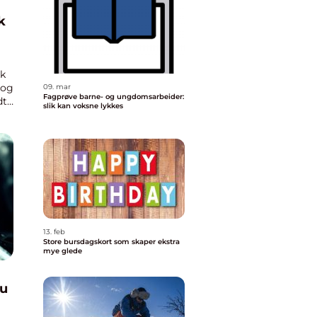
sk
 og
09. mar
Fagprøve barne- og ungdomsarbeider:
t i
slik kan voksne lykkes
n
13. feb
Store bursdagskort som skaper ekstra
mye glede
du