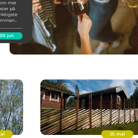
 om mer
sier på
viktigste
 rammen
mning,
09. jun
mai
01. mai