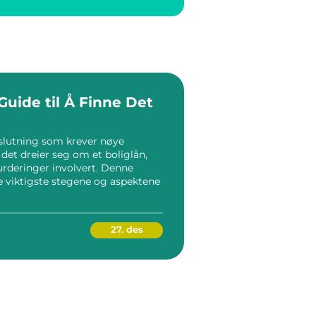
uide til Å Finne Det
eslutning som krever nøye
 det dreier seg om et boliglån,
 vurderinger involvert. Denne
 viktigste stegene og aspektene
27. des